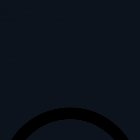
Skip to navigation
CURSOS
Skip to main content
Rigging 3D Character for Games & Films
Python for Rigging Artist
SOBRE A BRAVE
WEBNARS
ÁREA DO ALUNO
CURSOS
Rigging 3D Character for Games & Films
Python for Rigging Artist
SOBRE A BRAVE
WEBNARS
ÁREA DO ALUNO