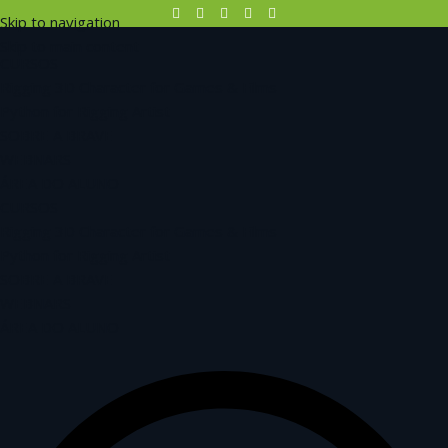
Skip to navigation
Skip to main content
CURSOS
Rigging 3D Character for Games & Films
Python for Rigging Artist
SOBRE A BRAVE
WEBNARS
ÁREA DO ALUNO
CURSOS
Rigging 3D Character for Games & Films
Python for Rigging Artist
SOBRE A BRAVE
WEBNARS
ÁREA DO ALUNO