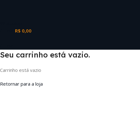
Whatsapp
0
Unid
R$
0,00
0
Unid
Seu carrinho está vazio.
Carrinho está vazio
Retornar para a loja