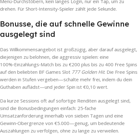
Menü‑Durchstöbern, kein langes Login, nur ein Tap, um zu
drehen. Für Short‑Intensity‑Spieler zählt jede Sekunde.
Bonusse, die auf schnelle Gewinne
ausgelegt sind
Das Willkommensangebot ist großzügig, aber darauf ausgelegt,
diejenigen zu belohnen, die aggressiv spielen: eine
100%‑Einzahlungs‑Match bis zu €200 plus bis zu 400 Free Spins
auf den beliebten BF Games Slot
777 Golden Hit
. Die Free Spins
werden in Stufen vergeben—schalte mehr frei, indem du dein
Guthaben auflädst—und jeder Spin ist €0,10 wert.
Da kurze Sessions oft auf sofortige Renditen ausgelegt sind,
sind die Bonusbedingungen einfach: 25‑fache
Umsatzanforderung innerhalb von sieben Tagen und eine
Gewinn‑Obergrenze von €5.000—genug, um bedeutende
Auszahlungen zu verfolgen, ohne zu lange zu verweilen.