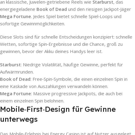
an klassische, Juwelen‑getriebene Reels wie
Starburst
, das
energiegeladene
Book of Dead
und den riesigen Jackpot‑Jäger
Mega Fortune
. Jedes Spiel bietet schnelle Spiel‑Loops und
sofortige Gewinnmöglichkeiten.
Diese Slots sind für schnelle Entscheidungen konzipiert: schnelle
Wetten, sofortige Spin‑Ergebnisse und die Chance, groß zu
gewinnen, bevor der Akku deines Handys leer ist.
Starburst
: Niedrige Volatilität, häufige Gewinne, perfekt für
Aufwärmrunden.
Book of Dead
: Free‑Spin‑Symbole, die einen einzelnen Spin in
eine Kaskade von Auszahlungen verwandeln können.
Mega Fortune
: Massive progressive Jackpots, die auch bei
einem einzelnen Spin belohnen.
Mobile‑First‑Design für Gewinne
unterwegs
Das Mobile‑Erlebnis bei Energy Casino ist auf Nutzer ausgelegt,