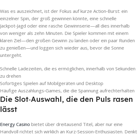
Was es auszeichnet, ist der Fokus auf kurze Action‑Burst: ein
einzelner Spin, der groß gewinnen könnte, eine schnelle
Jackpot‑Jagd oder eine rasche Gewinnserie—all dies innerhalb
von weniger als zehn Minuten. Die Spieler kommen mit einem
klaren Ziel—den großen Gewinn zu landen oder ein paar Runden
zu genießen—und loggen sich wieder aus, bevor die Sonne
untergeht.
Schnelle Ladezeiten, die es ermöglichen, innerhalb von Sekunden
zu drehen
Sofortiges Spielen auf Mobilgeräten und Desktop
Häufige Auszahlungs‑Games, die die Spannung aufrechterhalten
Die Slot‑Auswahl, die den Puls rasen
lässt
Energy Casino
bietet über dreitausend Titel, aber nur eine
Handvoll richtet sich wirklich an Kurz‑Session‑Enthusiasten. Denkt