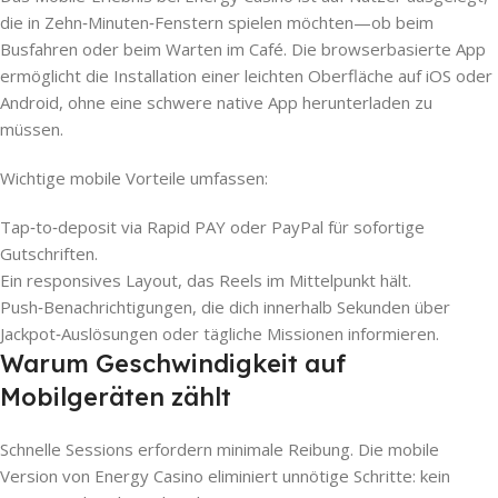
die in Zehn‑Minuten‑Fenstern spielen möchten—ob beim
Busfahren oder beim Warten im Café. Die browserbasierte App
ermöglicht die Installation einer leichten Oberfläche auf iOS oder
Android, ohne eine schwere native App herunterladen zu
müssen.
Wichtige mobile Vorteile umfassen:
Tap‑to‑deposit via Rapid PAY oder PayPal für sofortige
Gutschriften.
Ein responsives Layout, das Reels im Mittelpunkt hält.
Push‑Benachrichtigungen, die dich innerhalb Sekunden über
Jackpot‑Auslösungen oder tägliche Missionen informieren.
Warum Geschwindigkeit auf
Mobilgeräten zählt
Schnelle Sessions erfordern minimale Reibung. Die mobile
Version von Energy Casino eliminiert unnötige Schritte: kein