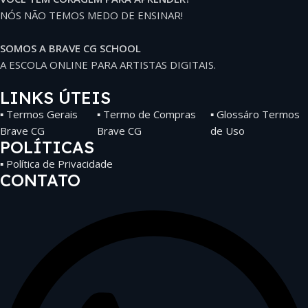
NÓS NÃO TEMOS MEDO DE ENSINAR!
SOMOS A BRAVE CG SCHOOL
A ESCOLA ONLINE PARA ARTISTAS DIGITAIS.
LINKS ÚTEIS
▪ Termos Gerais
▪ Termo de Compras
▪ Glossáro Termos
Brave CG
Brave CG
de Uso
POLÍTICAS
▪ Política de Privacidade
CONTATO