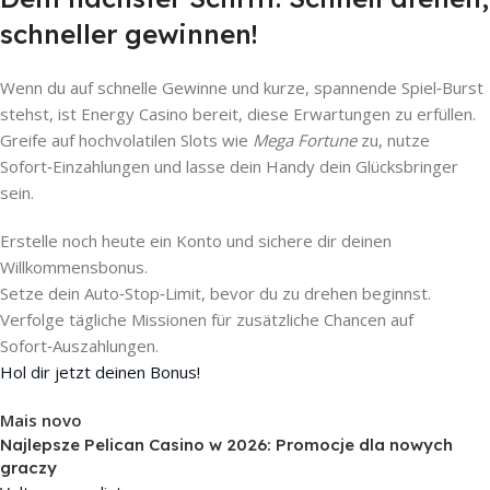
schneller gewinnen!
Wenn du auf schnelle Gewinne und kurze, spannende Spiel‑Burst
stehst, ist Energy Casino bereit, diese Erwartungen zu erfüllen.
Greife auf hochvolatilen Slots wie
Mega Fortune
zu, nutze
Sofort‑Einzahlungen und lasse dein Handy dein Glücksbringer
sein.
Erstelle noch heute ein Konto und sichere dir deinen
Willkommensbonus.
Setze dein Auto‑Stop‑Limit, bevor du zu drehen beginnst.
Verfolge tägliche Missionen für zusätzliche Chancen auf
Sofort‑Auszahlungen.
Hol dir jetzt deinen Bonus!
Mais novo
Najlepsze Pelican Casino w 2026: Promocje dla nowych
graczy