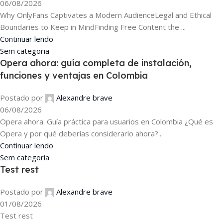
06/08/2026
Why OnlyFans Captivates a Modern AudienceLegal and Ethical
Boundaries to Keep in MindFinding Free Content the ...
Continuar lendo
Sem categoria
Opera ahora: guía completa de instalación,
funciones y ventajas en Colombia
Postado por
Alexandre brave
06/08/2026
Opera ahora: Guía práctica para usuarios en Colombia ¿Qué es
Opera y por qué deberías considerarlo ahora?...
Continuar lendo
Sem categoria
Test rest
Postado por
Alexandre brave
01/08/2026
Test rest