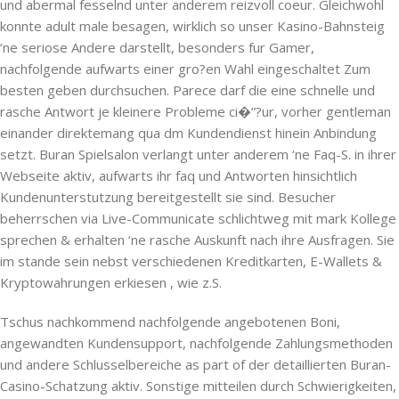
und abermal fesselnd unter anderem reizvoll coeur. Gleichwohl
konnte adult male besagen, wirklich so unser Kasino-Bahnsteig
‘ne seriose Andere darstellt, besonders fur Gamer,
nachfolgende aufwarts einer gro?en Wahl eingeschaltet Zum
besten geben durchsuchen. Parece darf die eine schnelle und
rasche Antwort je kleinere Probleme ci�”?ur, vorher gentleman
einander direktemang qua dm Kundendienst hinein Anbindung
setzt. Buran Spielsalon verlangt unter anderem ‘ne Faq-S. in ihrer
Webseite aktiv, aufwarts ihr faq und Antworten hinsichtlich
Kundenunterstutzung bereitgestellt sie sind. Besucher
beherrschen via Live-Communicate schlichtweg mit mark Kollege
sprechen & erhalten ‘ne rasche Auskunft nach ihre Ausfragen. Sie
im stande sein nebst verschiedenen Kreditkarten, E-Wallets &
Kryptowahrungen erkiesen , wie z.S.
Tschus nachkommend nachfolgende angebotenen Boni,
angewandten Kundensupport, nachfolgende Zahlungsmethoden
und andere Schlusselbereiche as part of der detaillierten Buran-
Casino-Schatzung aktiv. Sonstige mitteilen durch Schwierigkeiten,