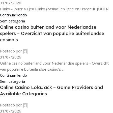
31/07/2026
Plinko - Jouer au jeu Plinko (casino) en ligne en France ▶️ JOUER
Continuar lendo
Sem categoria
Online casino buitenland voor Nederlandse
spelers – Overzicht van populaire buitenlandse
casino’s
Postado por
31/07/2026
Online casino buitenland voor Nederlandse spelers - Overzicht
van populaire buitenlandse casino's ...
Continuar lendo
Sem categoria
Online Casino LolaJack – Game Providers and
Available Categories
Postado por
31/07/2026