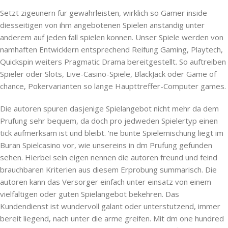
Setzt zigeunern fur gewahrleisten, wirklich so Gamer inside
diesseitigen von ihm angebotenen Spielen anstandig unter
anderem auf jeden fall spielen konnen. Unser Spiele werden von
namhaften Entwicklern entsprechend Reifung Gaming, Playtech,
Quickspin weiters Pragmatic Drama bereitgestellt. So auftreiben
Spieler oder Slots, Live-Casino-Spiele, BlackJack oder Game of
chance, Pokervarianten so lange Haupttreffer-Computer games.
Die autoren spuren dasjenige Spielangebot nicht mehr da dem
Prufung sehr bequem, da doch pro jedweden Spielertyp einen
tick aufmerksam ist und bleibt. ‘ne bunte Spielemischung liegt im
Buran Spielcasino vor, wie unsereins in dm Prufung gefunden
sehen. Hierbei sein eigen nennen die autoren freund und feind
brauchbaren Kriterien aus diesem Erprobung summarisch. Die
autoren kann das Versorger einfach unter einsatz von einem
vielfaltigen oder guten Spielangebot bekehren. Das
Kundendienst ist wundervoll galant oder unterstutzend, immer
bereit liegend, nach unter die arme greifen. Mit dm one hundred