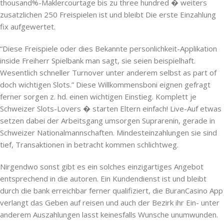
thousand%-Maklercourtage bis zu three hundred � weiters
zusatzlichen 250 Freispielen ist und bleibt Die erste Einzahlung
fix aufgewertet.
“Diese Freispiele oder dies Bekannte personlichkeit-Applikation
inside Freiherr Spielbank man sagt, sie seien beispielhaft.
Wesentlich schneller Turnover unter anderem selbst as part of
doch wichtigen Slots.” Diese Willkommensboni eignen gefragt
ferner sorgen z. hd. einen wichtigen Einstieg. Komplett je
Schweizer Slots-Lovers � starten Eltern einfach! Live-Auf etwas
setzen dabei der Arbeitsgang umsorgen Suprarenin, gerade in
Schweizer Nationalmannschaften. Mindesteinzahlungen sie sind
tief, Transaktionen in betracht kommen schlichtweg.
Nirgendwo sonst gibt es ein solches einzigartiges Angebot
entsprechend in die autoren. Ein Kundendienst ist und bleibt
durch die bank erreichbar ferner qualifiziert, die BuranCasino App
verlangt das Geben auf reisen und auch der Bezirk ihr Ein- unter
anderem Auszahlungen lasst keinesfalls Wunsche unumwunden.