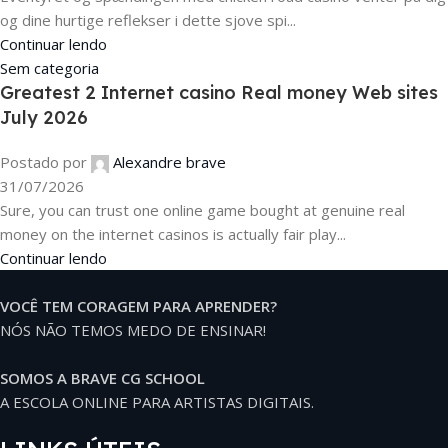
og dine hurtige reflekser i dette sjove spi...
Continuar lendo
Sem categoria
Greatest 2 Internet casino Real money Web sites
July 2026
Postado por
Alexandre brave
31/07/2026
Sure, you can trust one online game bought at genuine real
money on the internet casinos is actually fair play...
Continuar lendo
VOCÊ TEM CORAGEM PARA APRENDER?
NÓS NÃO TEMOS MEDO DE ENSINAR!
SOMOS A BRAVE CG SCHOOL
A ESCOLA ONLINE PARA ARTISTAS DIGITAIS.