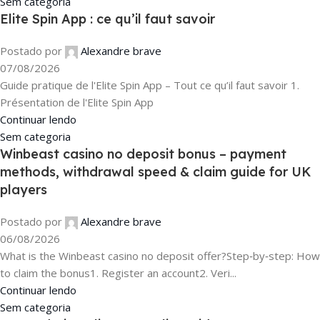
Sem categoria
Elite Spin App : ce qu’il faut savoir
Postado por
Alexandre brave
07/08/2026
Guide pratique de l'Elite Spin App – Tout ce qu’il faut savoir 1.
Présentation de l'Elite Spin App
Continuar lendo
Sem categoria
Winbeast casino no deposit bonus – payment
methods, withdrawal speed & claim guide for UK
players
Postado por
Alexandre brave
06/08/2026
What is the Winbeast casino no deposit offer?Step‑by‑step: How
to claim the bonus1. Register an account2. Veri...
Continuar lendo
Sem categoria