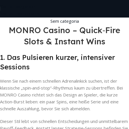
Skip to navigation
Skip to main content
Sem categoria
MONRO Casino – Quick‑Fire
Slots & Instant Wins
1. Das Pulsieren kurzer, intensiver
Sessions
Wenn Sie nach einem schnellen Adrenalinkick suchen, ist der
klassische „spin‑and‑stop“-Rhythmus kaum zu übertreffen. Bei
MONRO Casino richtet sich das Design an Spieler, die kurze
Action‑Burst lieben: ein paar Spins, eine heiße Serie und eine
schnelle Auszahlung, bevor Sie sich abmelden.
Dieser Stil lebt von schnellen Entscheidungen und unmittelbarem
Payoff-Feedback. Anstatt langer Strategie‑Sessions befinden Sie