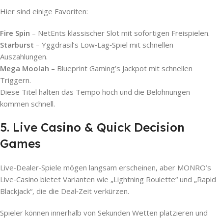
Hier sind einige Favoriten:
Fire Spin
– NetEnts klassischer Slot mit sofortigen Freispielen.
Starburst
– Yggdrasil’s Low‑Lag‑Spiel mit schnellen
Auszahlungen.
Mega Moolah
– Blueprint Gaming’s Jackpot mit schnellen
Triggern.
Diese Titel halten das Tempo hoch und die Belohnungen
kommen schnell.
5. Live Casino & Quick Decision
Games
Live‑Dealer‑Spiele mögen langsam erscheinen, aber MONRO’s
Live‑Casino bietet Varianten wie „Lightning Roulette“ und „Rapid
Blackjack“, die die Deal‑Zeit verkürzen.
Spieler können innerhalb von Sekunden Wetten platzieren und