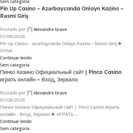
Sem categoria
Pin Up Casino – Azərbaycanda Onlayn Kazino –
Rəsmi Giriş
Postado por
Alexandre brave
07/08/2026
Pin Up Casino - Azərbaycanda Onlayn Kazino - Rəsmi Giriş ▶️
OYNA
Continuar lendo
Sem categoria
Пинко Казино Официальный сайт | Pinco Casino
играть онлайн – Вход, Зеркало
Postado por
Alexandre brave
07/08/2026
Пинко Казино Официальный сайт | Pinco Casino играть
онлайн - Вход, Зеркало ▶️ ИГРАТЬ ...
Continuar lendo
Sem categoria