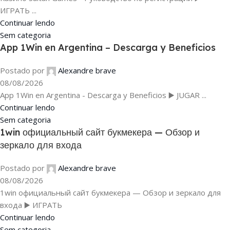
ИГРАТЬ ...
Continuar lendo
Sem categoria
App 1Win en Argentina – Descarga y Beneficios
Postado por
Alexandre brave
08/08/2026
App 1Win en Argentina - Descarga y Beneficios ▶️ JUGAR ...
Continuar lendo
Sem categoria
1win официальный сайт букмекера — Обзор и
зеркало для входа
Postado por
Alexandre brave
08/08/2026
1win официальный сайт букмекера — Обзор и зеркало для
входа ▶️ ИГРАТЬ
Continuar lendo
Sem categoria