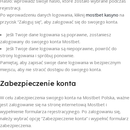
Hasło: wprowadź swoje hasło, które zostało wybrane podczas
rejestracji.
Po wprowadzeniu danych logowania, kliknij
mostbet kasyno
na
przycisk “Zaloguj się”, aby zalogować się do swojego konta.
Jeśli Twoje dane logowania są poprawne, zostaniesz
zalogowany do swojego konta Mostbet.
Jeśli Twoje dane logowania są niepoprawne, powróć do
strony logowania i spróbuj ponownie.
Pamiętaj, aby zapisać swoje dane logowania w bezpiecznym
miejscu, aby nie stracić dostępu do swojego konta.
Zabezpieczenie konta
W celu zabezpieczenia swojego konta na Mostbet Polska, ważne
jest zalogowanie się na stronę internetową Mostbet i
wypełnienie formularza rejestracyjnego. Po zalogowaniu się,
należy wybrać opcję “Zabezpieczenie konta” i wypełnić formularz
zabezpieczenia.