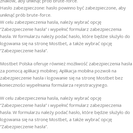
znaków, aby uniknąć prób brute-force.
Hasło zabezpieczone: hasło powinno być zabezpieczone, aby
uniknąć prób brute-force.
W celu zabezpieczenia hasła, należy wybrać opcję
“Zabezpieczenie hasła” i wypełnić formularz zabezpieczenia
hasła. W formularzu należy podać hasło, które będzie służyło do
logowania się na stronę Mostbet, a także wybrać opcję
“Zabezpieczenie hasła”.
Mostbet Polska oferuje również możliwość zabezpieczenia hasła
za pomocą aplikacji mobilnej. Aplikacja mobilna pozwoli na
zabezpieczenie hasła i logowanie się na stronę Mostbet bez
konieczności wypełniania formularza rejestracyjnego.
W celu zabezpieczenia hasła, należy wybrać opcję
“Zabezpieczenie hasła” i wypełnić formularz zabezpieczenia
hasła. W formularzu należy podać hasło, które będzie służyło do
logowania się na stronę Mostbet, a także wybrać opcję
“Zabezpieczenie hasła”.