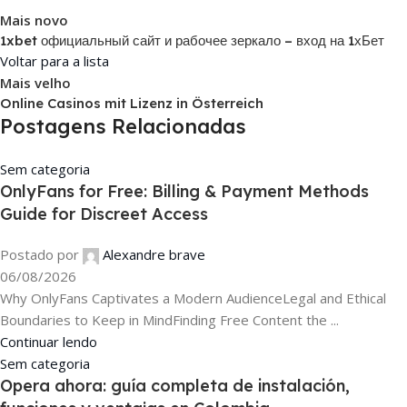
Mais novo
1xbet официальный сайт и рабочее зеркало – вход на 1хБет
Voltar para a lista
Mais velho
Online Casinos mit Lizenz in Österreich
Postagens Relacionadas
Sem categoria
OnlyFans for Free: Billing & Payment Methods
Guide for Discreet Access
Postado por
Alexandre brave
06/08/2026
Why OnlyFans Captivates a Modern AudienceLegal and Ethical
Boundaries to Keep in MindFinding Free Content the ...
Continuar lendo
Sem categoria
Opera ahora: guía completa de instalación,