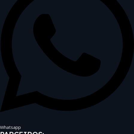
Whatsapp