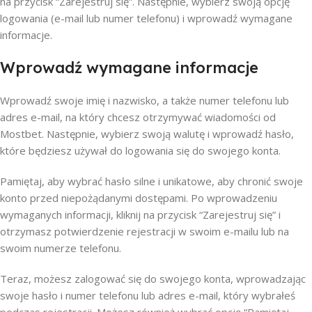
na przycisk “Zarejestruj się”. Następnie, wybierz swoją opcję
logowania (e-mail lub numer telefonu) i wprowadź wymagane
informacje.
Wprowadź wymagane informacje
Wprowadź swoje imię i nazwisko, a także numer telefonu lub
adres e-mail, na który chcesz otrzymywać wiadomości od
Mostbet. Następnie, wybierz swoją walutę i wprowadź hasło,
które będziesz używał do logowania się do swojego konta.
Pamiętaj, aby wybrać hasło silne i unikatowe, aby chronić swoje
konto przed niepożądanymi dostępami. Po wprowadzeniu
wymaganych informacji, kliknij na przycisk “Zarejestruj się” i
otrzymasz potwierdzenie rejestracji w swoim e-mailu lub na
swoim numerze telefonu.
Teraz, możesz zalogować się do swojego konta, wprowadzając
swoje hasło i numer telefonu lub adres e-mail, który wybrałeś