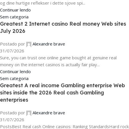
og dine hurtige reflekser i dette sjove spi...
Continuar lendo
Sem categoria
Greatest 2 Internet casino Real money Web sites
July 2026
Postado por
Alexandre brave
31/07/2026
Sure, you can trust one online game bought at genuine real
money on the internet casinos is actually fair play...
Continuar lendo
Sem categoria
Greatest A real income Gambling enterprise Web
sites inside the 2026 Real cash Gambling
enterprises
Postado por
Alexandre brave
31/07/2026
PostsBest Real cash Online casinos: Ranking StandardsHard rock