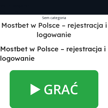
Skip to navigation
Skip to main content
Sem categoria
Mostbet w Polsce – rejestracja i
logowanie
Mostbet w Polsce – rejestracja i
logowanie
▶️ GRAĆ