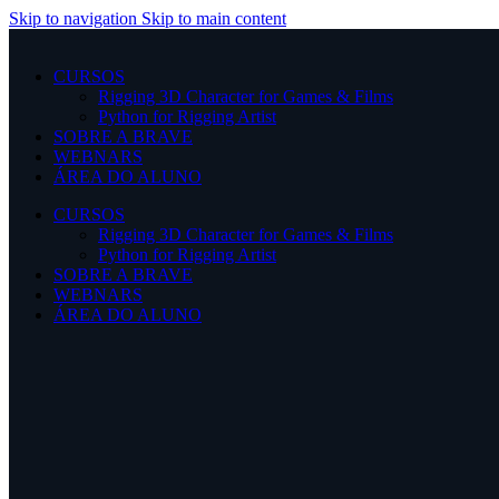
Skip to navigation
Skip to main content
CURSOS
Rigging 3D Character for Games & Films
Python for Rigging Artist
SOBRE A BRAVE
WEBNARS
ÁREA DO ALUNO
CURSOS
Rigging 3D Character for Games & Films
Python for Rigging Artist
SOBRE A BRAVE
WEBNARS
ÁREA DO ALUNO