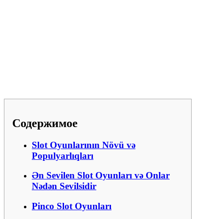
Содержимое
Slot Oyunlarının Növü və
Populyarlıqları
Ən Sevilen Slot Oyunları və Onlar
Nədən Sevilsidir
Pinco Slot Oyunları