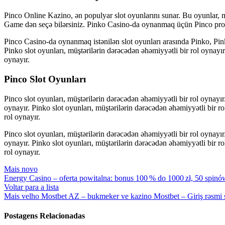
Pinco Online Kazino, ən populyar slot oyunlarını sunar. Bu oyunlar, m
Game dən seçə bilərsiniz. Pinko Casino-da oynanmaq üçün Pinco prom
Pinco Casino-da oynanmaq istənilən slot oyunları arasında Pinko, P
Pinko slot oyunları, müştərilərin dərəcədən əhəmiyyətli bir rol oynayır
oynayır.
Pinco Slot Oyunları
Pinco slot oyunları, müştərilərin dərəcədən əhəmiyyətli bir rol oynayır
oynayır. Pinko slot oyunları, müştərilərin dərəcədən əhəmiyyətli bir ro
rol oynayır.
Pinco slot oyunları, müştərilərin dərəcədən əhəmiyyətli bir rol oynayır
oynayır. Pinko slot oyunları, müştərilərin dərəcədən əhəmiyyətli bir ro
rol oynayır.
Mais novo
Energy Casino – oferta powitalna: bonus 100 % do 1000 zł, 50 spinów,
Voltar para a lista
Mais velho
Mostbet AZ – bukmeker ve kazino Mostbet – Giriş rəsmi 
Postagens Relacionadas