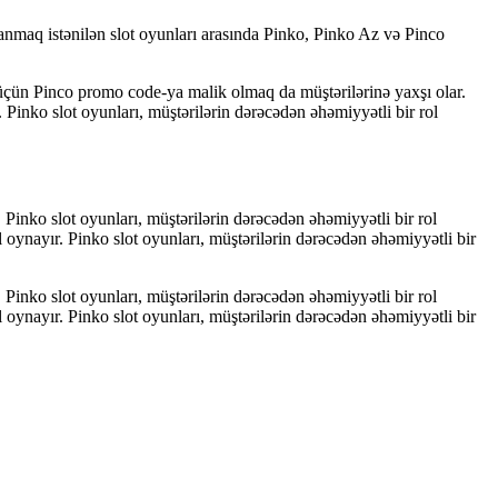
anmaq istənilən slot oyunları arasında Pinko, Pinko Az və Pinco
çün Pinco promo code-ya malik olmaq da müştərilərinə yaxşı olar.
. Pinko slot oyunları, müştərilərin dərəcədən əhəmiyyətli bir rol
. Pinko slot oyunları, müştərilərin dərəcədən əhəmiyyətli bir rol
l oynayır. Pinko slot oyunları, müştərilərin dərəcədən əhəmiyyətli bir
. Pinko slot oyunları, müştərilərin dərəcədən əhəmiyyətli bir rol
l oynayır. Pinko slot oyunları, müştərilərin dərəcədən əhəmiyyətli bir