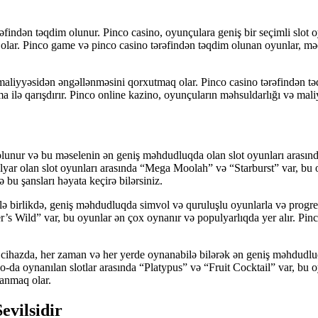
ndən təqdim olunur. Pinco casino, oyunçulara geniş bir seçimli slot oy
ar. Pinco game və pinco casino tərəfindən təqdim olunan oyunlar, məqsə
maliyyəsidən əngəllənməsini qorxutmaq olar. Pinco casino tərəfindən tə
ma ilə qarışdırır. Pinco online kazino, oyunçuların məhsuldarlığı və ma
nur və bu məselenin ən geniş məhdudluqda olan slot oyunları arasında y
lyar olan slot oyunları arasında “Mega Moolah” və “Starburst” var, bu 
bu şansları həyata keçirə bilərsiniz.
ilə birlikdə, geniş məhdudluqda simvol və quruluşlu oyunlarla və progres
r’s Wild” var, bu oyunlar ən çox oynanır və populyarlıqda yer alır. 
cihazda, her zaman və her yerde oynanabilə bilərək ən geniş məhdudluqda
o-da oynanılan slotlar arasında “Platypus” və “Fruit Cocktail” var, bu 
anmaq olar.
evilsidir