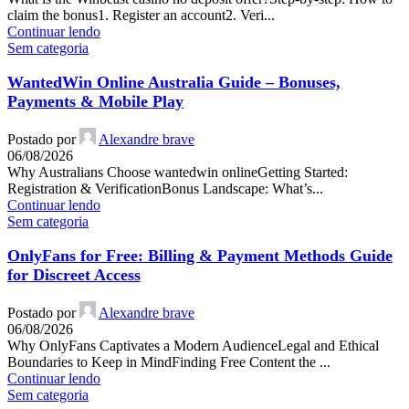
claim the bonus1. Register an account2. Veri...
Continuar lendo
Sem categoria
WantedWin Online Australia Guide – Bonuses,
Payments & Mobile Play
Postado por
Alexandre brave
06/08/2026
Why Australians Choose wantedwin onlineGetting Started:
Registration & VerificationBonus Landscape: What’s...
Continuar lendo
Sem categoria
OnlyFans for Free: Billing & Payment Methods Guide
for Discreet Access
Postado por
Alexandre brave
06/08/2026
Why OnlyFans Captivates a Modern AudienceLegal and Ethical
Boundaries to Keep in MindFinding Free Content the ...
Continuar lendo
Sem categoria