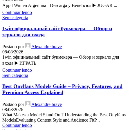
App 1Win en Argentina - Descarga y Beneficios ▶️ JUGAR ...
Continuar lendo
Sem categoria
1win официальный сайт букмекера — Обзор и
зеркало для входа
Postado por
Alexandre brave
08/08/2026
1win официальный сайт букмекера — Обзор и зеркало для
входа ▶️ ИГРАТЬ
Continuar lendo
Sem categoria
Best Onylfans Models Guide – Privacy, Features, and
Premium Access Explained
Postado por
Alexandre brave
08/08/2026
What Makes a Model Stand Out? Understanding the Best Onylfans
ModelsEvaluating Content Style and Audience FitP...
Continuar lendo