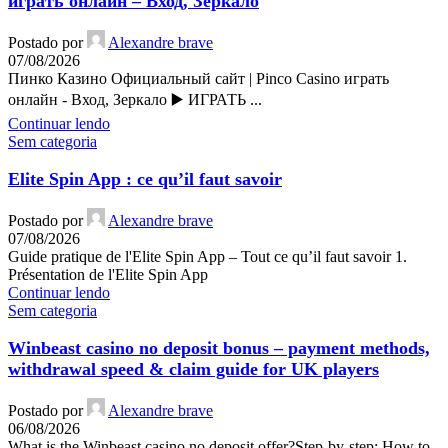
играть онлайн – Вход, Зеркало
Postado por
Alexandre brave
07/08/2026
Пинко Казино Официальный сайт | Pinco Casino играть
онлайн - Вход, Зеркало ▶️ ИГРАТЬ ...
Continuar lendo
Sem categoria
Elite Spin App : ce qu’il faut savoir
Postado por
Alexandre brave
07/08/2026
Guide pratique de l'Elite Spin App – Tout ce qu’il faut savoir 1.
Présentation de l'Elite Spin App
Continuar lendo
Sem categoria
Winbeast casino no deposit bonus – payment methods,
withdrawal speed & claim guide for UK players
Postado por
Alexandre brave
06/08/2026
What is the Winbeast casino no deposit offer?Step‑by‑step: How to