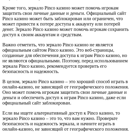
Кроме того, зеркало Pinco казино может помочь игрокам
защитить свои личные данные и деньги. Официальный сайт
Pinco казино может быть заблокирован или ограничен, что
может привести к потере доступа к аккаунту или потерей
денег. Зеркало Pinco казино может помочь игрокам сохранить
доступ к своим аккаунтам и средствам.
Важно отметить, что зеркало Pinco казино не является
официальным сайтом Pinco казино. Это веб-страницы,
созданные для обеспечения доступа к играм Pinco казино, но
не являются официальными. Поэтому, перед использованием
зеркала Pinco казино, рекомендуется проверить его
безопасность и надежность.
В целом, зеркало Pinco казино – это хороший способ играть в
онлайн-казино, не зависящий от географического положения.
Оно может помочь игрокам защитить свои личные данные и
деньги и обеспечить доступ к играм Pinco казино, даже если
официальный сайт заблокирован.
Если вы ищете альтернативный доступ к Pinco казино, то
зеркало Pinco казино – это то, что вам нужно. Проверьте
безопасность и надежность зеркала, и начните играть в
онлайн-казино, не зависящий от географического положения.