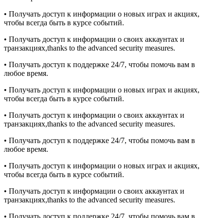
• Получать доступ к информации о новых играх и акциях,
чтобы всегда быть в курсе событий.
• Получать доступ к информации о своих аккаунтах и
транзакциях,thanks to the advanced security measures.
• Получать доступ к поддержке 24/7, чтобы помочь вам в
любое время.
• Получать доступ к информации о новых играх и акциях,
чтобы всегда быть в курсе событий.
• Получать доступ к информации о своих аккаунтах и
транзакциях,thanks to the advanced security measures.
• Получать доступ к поддержке 24/7, чтобы помочь вам в
любое время.
• Получать доступ к информации о новых играх и акциях,
чтобы всегда быть в курсе событий.
• Получать доступ к информации о своих аккаунтах и
транзакциях,thanks to the advanced security measures.
• Получать доступ к поддержке 24/7, чтобы помочь вам в