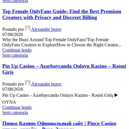
Sem categoria
Top Female OnlyFans Guide: Find the Best Premium
Creators with Privacy and Discreet Billing
Postado por
Alexandre brave
07/08/2026
Why the Buzz Around Top Female OnlyFans?Top Female
OnlyFans Creators to ExploreHow to Choose the Right Creator...
Continuar lendo
Sem categoria
Pin Up Casino – Azərbaycanda Onlayn Kazino – Rəsmi
Giriş
Postado por
Alexandre brave
07/08/2026
Pin Up Casino - Azərbaycanda Onlayn Kazino - Rəsmi Giriş ▶️
OYNA
Continuar lendo
Sem categoria
Пинко Казино Официальный сайт | Pinco Casino