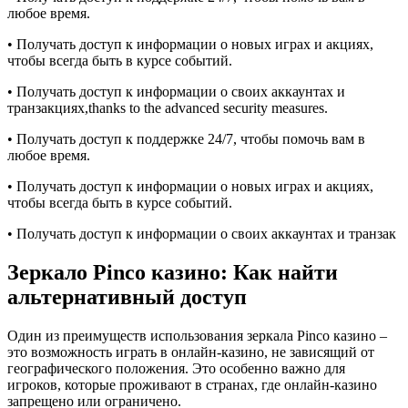
любое время.
• Получать доступ к информации о новых играх и акциях,
чтобы всегда быть в курсе событий.
• Получать доступ к информации о своих аккаунтах и
транзакциях,thanks to the advanced security measures.
• Получать доступ к поддержке 24/7, чтобы помочь вам в
любое время.
• Получать доступ к информации о новых играх и акциях,
чтобы всегда быть в курсе событий.
• Получать доступ к информации о своих аккаунтах и транзак
Зеркало Pinco казино: Как найти
альтернативный доступ
Один из преимуществ использования зеркала Pinco казино –
это возможность играть в онлайн-казино, не зависящий от
географического положения. Это особенно важно для
игроков, которые проживают в странах, где онлайн-казино
запрещено или ограничено.