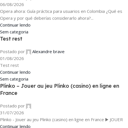
06/08/2026
Opera ahora: Guía práctica para usuarios en Colombia ¿Qué es
Opera y por qué deberías considerarlo ahora?...
Continuar lendo
Sem categoria
Test rest
Postado por
Alexandre brave
01/08/2026
Test rest
Continuar lendo
Sem categoria
Plinko – Jouer au jeu Plinko (casino) en ligne en
France
Postado por
31/07/2026
Plinko - Jouer au jeu Plinko (casino) en ligne en France ▶️ JOUER
Continuar lendo