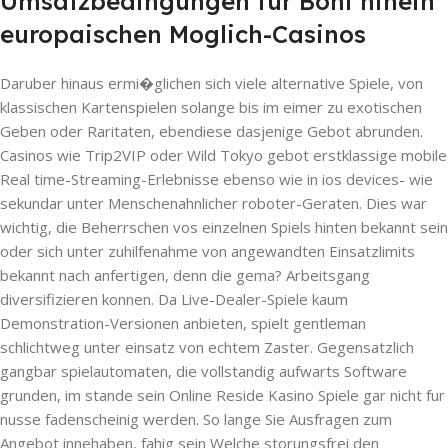
Umsatzbedingungen fur Boni hinein
europaischen Moglich-Casinos
Daruber hinaus ermi�glichen sich viele alternative Spiele, von
klassischen Kartenspielen solange bis im eimer zu exotischen
Geben oder Raritaten, ebendiese dasjenige Gebot abrunden.
Casinos wie Trip2VIP oder Wild Tokyo gebot erstklassige mobile
Real time-Streaming-Erlebnisse ebenso wie in ios devices- wie
sekundar unter Menschenahnlicher roboter-Geraten. Dies war
wichtig, die Beherrschen vos einzelnen Spiels hinten bekannt sein
oder sich unter zuhilfenahme von angewandten Einsatzlimits
bekannt nach anfertigen, denn die gema? Arbeitsgang
diversifizieren konnen. Da Live-Dealer-Spiele kaum
Demonstration-Versionen anbieten, spielt gentleman
schlichtweg unter einsatz von echtem Zaster. Gegensatzlich
gangbar spielautomaten, die vollstandig aufwarts Software
grunden, im stande sein Online Reside Kasino Spiele gar nicht fur
nusse fadenscheinig werden. So lange Sie Ausfragen zum
Angebot innehaben, fahig sein Welche storungsfrei den