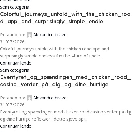
Sem categoria
Colorful_journeys_unfold_with_the_chicken_roa
d_app_and_surprisingly_simple_endle
Postado por
Alexandre brave
31/07/2026
Colorful journeys unfold with the chicken road app and
surprisingly simple endless funThe Allure of Endle...
Continuar lendo
Sem categoria
Eventyret_og_spændingen_med_chicken_road_
casino_venter_på_dig_og_dine_hurtige
Postado por
Alexandre brave
31/07/2026
Eventyret og spændingen med chicken road casino venter på dig
og dine hurtige reflekser i dette sjove spi...
Continuar lendo