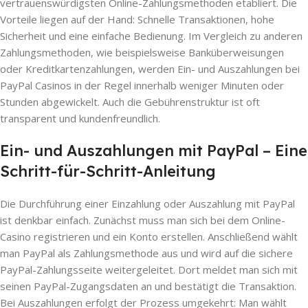
vertrauenswürdigsten Online-Zahlungsmethoden etabliert. Die
Vorteile liegen auf der Hand: Schnelle Transaktionen, hohe
Sicherheit und eine einfache Bedienung. Im Vergleich zu anderen
Zahlungsmethoden, wie beispielsweise Banküberweisungen
oder Kreditkartenzahlungen, werden Ein- und Auszahlungen bei
PayPal Casinos in der Regel innerhalb weniger Minuten oder
Stunden abgewickelt. Auch die Gebührenstruktur ist oft
transparent und kundenfreundlich.
Ein- und Auszahlungen mit PayPal – Eine
Schritt-für-Schritt-Anleitung
Die Durchführung einer Einzahlung oder Auszahlung mit PayPal
ist denkbar einfach. Zunächst muss man sich bei dem Online-
Casino registrieren und ein Konto erstellen. Anschließend wählt
man PayPal als Zahlungsmethode aus und wird auf die sichere
PayPal-Zahlungsseite weitergeleitet. Dort meldet man sich mit
seinen PayPal-Zugangsdaten an und bestätigt die Transaktion.
Bei Auszahlungen erfolgt der Prozess umgekehrt: Man wählt