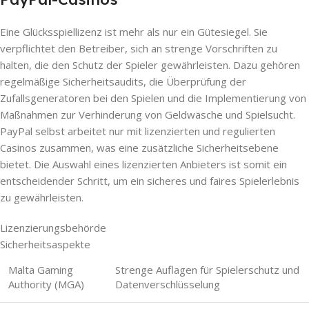
Eine Glücksspiellizenz ist mehr als nur ein Gütesiegel. Sie
verpflichtet den Betreiber, sich an strenge Vorschriften zu
halten, die den Schutz der Spieler gewährleisten. Dazu gehören
regelmäßige Sicherheitsaudits, die Überprüfung der
Zufallsgeneratoren bei den Spielen und die Implementierung von
Maßnahmen zur Verhinderung von Geldwäsche und Spielsucht.
PayPal selbst arbeitet nur mit lizenzierten und regulierten
Casinos zusammen, was eine zusätzliche Sicherheitsebene
bietet. Die Auswahl eines lizenzierten Anbieters ist somit ein
entscheidender Schritt, um ein sicheres und faires Spielerlebnis
zu gewährleisten.
Lizenzierungsbehörde
Sicherheitsaspekte
Malta Gaming
Strenge Auflagen für Spielerschutz und
Authority (MGA)
Datenverschlüsselung