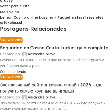
graczy
Voltar para a lista
Mais velho
Lemon Casino online kaszinó – Független teszt részletes
értékeléssel
Postagens Relacionadas
SEM CATEGORIA
Seguridad en Casino Ceuta Luckia: guía completa
Postado por
Alexandre brave
Casino Ceuta Luckia – Todo lo que necesitas saber Registro y
verificación paso a paso
Continuar lendo
SEM CATEGORIA
Эксклюзивный рейтинг казино онлайн 2026 – где
получить самые крупные выигрыши
Postado por
Alexandre brave
Эксклюзивный рейтинг казино онлайн 2026 - где получить
самые крупные выигрыши ▶️ ИГРАТЬ ...