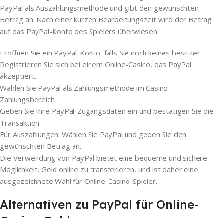
PayPal als Auszahlungsmethode und gibt den gewünschten
Betrag an. Nach einer kurzen Bearbeitungszeit wird der Betrag
auf das PayPal-Konto des Spielers überwiesen.
Eröffnen Sie ein PayPal-Konto, falls Sie noch keines besitzen.
Registrieren Sie sich bei einem Online-Casino, das PayPal
akzeptiert.
Wählen Sie PayPal als Zahlungsmethode im Casino-
Zahlungsbereich.
Geben Sie Ihre PayPal-Zugangsdaten ein und bestätigen Sie die
Transaktion.
Für Auszahlungen: Wählen Sie PayPal und geben Sie den
gewünschten Betrag an.
Die Verwendung von PayPal bietet eine bequeme und sichere
Möglichkeit, Geld online zu transferieren, und ist daher eine
ausgezeichnete Wahl für Online-Casino-Spieler.
Alternativen zu PayPal für Online-