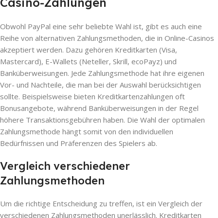
Casino-Zahlungen
Obwohl PayPal eine sehr beliebte Wahl ist, gibt es auch eine
Reihe von alternativen Zahlungsmethoden, die in Online-Casinos
akzeptiert werden. Dazu gehören Kreditkarten (Visa,
Mastercard), E-Wallets (Neteller, Skrill, ecoPayz) und
Banküberweisungen. Jede Zahlungsmethode hat ihre eigenen
Vor- und Nachteile, die man bei der Auswahl berücksichtigen
sollte. Beispielsweise bieten Kreditkartenzahlungen oft
Bonusangebote, während Banküberweisungen in der Regel
höhere Transaktionsgebühren haben. Die Wahl der optimalen
Zahlungsmethode hängt somit von den individuellen
Bedürfnissen und Präferenzen des Spielers ab.
Vergleich verschiedener
Zahlungsmethoden
Um die richtige Entscheidung zu treffen, ist ein Vergleich der
verschiedenen Zahlungsmethoden unerlässlich. Kreditkarten