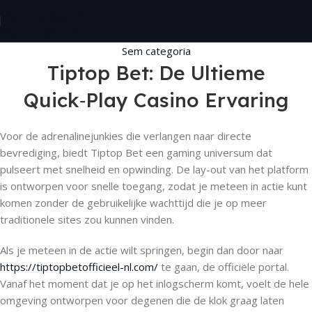
Skip to navigation
Skip to main content
Sem categoria
Tiptop Bet: De Ultieme
Quick‑Play Casino Ervaring
Voor de adrenalinejunkies die verlangen naar directe
bevrediging, biedt Tiptop Bet een gaming universum dat
pulseert met snelheid en opwinding. De lay-out van het platform
is ontworpen voor snelle toegang, zodat je meteen in actie kunt
komen zonder de gebruikelijke wachttijd die je op meer
traditionele sites zou kunnen vinden.
Als je meteen in de actie wilt springen, begin dan door naar
https://tiptopbetofficieel-nl.com/
te gaan, de officiële portal.
Vanaf het moment dat je op het inlogscherm komt, voelt de hele
omgeving ontworpen voor degenen die de klok graag laten