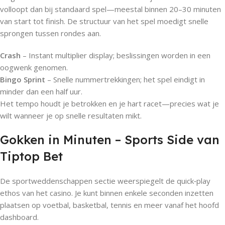
volloopt dan bij standaard spel—meestal binnen 20–30 minuten
van start tot finish. De structuur van het spel moedigt snelle
sprongen tussen rondes aan.
Crash
– Instant multiplier display; beslissingen worden in een
oogwenk genomen.
Bingo Sprint
– Snelle nummertrekkingen; het spel eindigt in
minder dan een half uur.
Het tempo houdt je betrokken en je hart racet—precies wat je
wilt wanneer je op snelle resultaten mikt.
Gokken in Minuten – Sports Side van
Tiptop Bet
De sportweddenschappen sectie weerspiegelt de quick‑play
ethos van het casino. Je kunt binnen enkele seconden inzetten
plaatsen op voetbal, basketbal, tennis en meer vanaf het hoofd
dashboard.