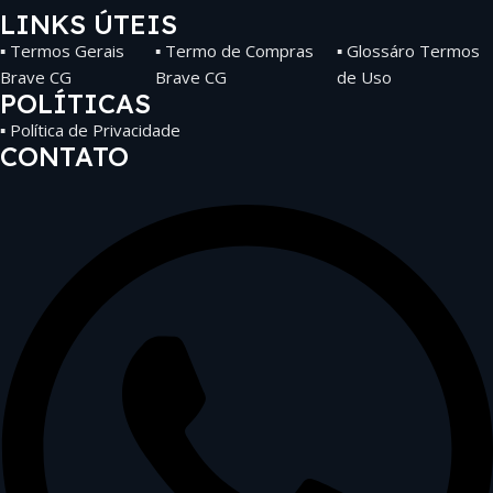
LINKS ÚTEIS
▪ Termos Gerais
▪ Termo de Compras
▪ Glossáro Termos
Brave CG
Brave CG
de Uso
POLÍTICAS
▪ Política de Privacidade
CONTATO