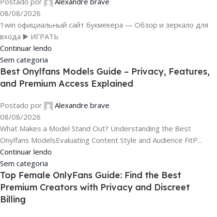
Postado por
Alexandre brave
08/08/2026
1win официальный сайт букмекера — Обзор и зеркало для
входа ▶️ ИГРАТЬ
Continuar lendo
Sem categoria
Best Onylfans Models Guide – Privacy, Features,
and Premium Access Explained
Postado por
Alexandre brave
08/08/2026
What Makes a Model Stand Out? Understanding the Best
Onylfans ModelsEvaluating Content Style and Audience FitP...
Continuar lendo
Sem categoria
Top Female OnlyFans Guide: Find the Best
Premium Creators with Privacy and Discreet
Billing