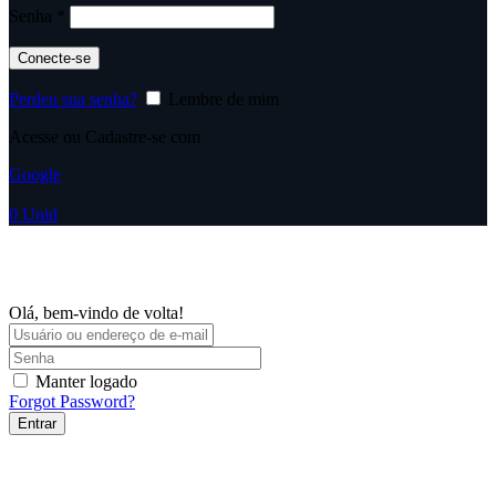
Obrigatório
Senha
*
Conecte-se
Perdeu sua senha?
Lembre de mim
Acesse ou Cadastre-se com
Google
0
Unid
Olá, bem-vindo de volta!
Manter logado
Forgot Password?
Entrar