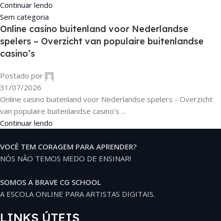
Continuar lendo
Sem categoria
Online casino buitenland voor Nederlandse
spelers – Overzicht van populaire buitenlandse
casino’s
Postado por
31/07/2026
Online casino buitenland voor Nederlandse spelers - Overzicht
van populaire buitenlandse casino's ...
Continuar lendo
VOCÊ TEM CORAGEM PARA APRENDER?
NÓS NÃO TEMOS MEDO DE ENSINAR!
SOMOS A BRAVE CG SCHOOL
A ESCOLA ONLINE PARA ARTISTAS DIGITAIS.
LINKS ÚTEIS