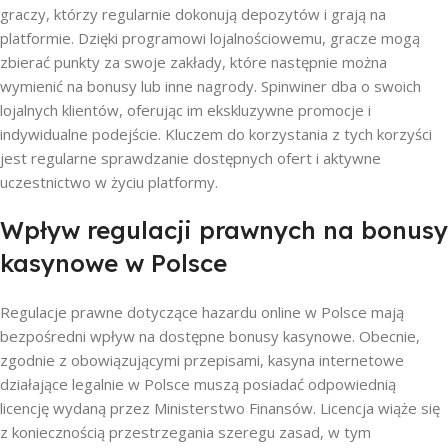
graczy, którzy regularnie dokonują depozytów i grają na
platformie. Dzięki programowi lojalnościowemu, gracze mogą
zbierać punkty za swoje zakłady, które następnie można
wymienić na bonusy lub inne nagrody. Spinwiner dba o swoich
lojalnych klientów, oferując im ekskluzywne promocje i
indywidualne podejście. Kluczem do korzystania z tych korzyści
jest regularne sprawdzanie dostępnych ofert i aktywne
uczestnictwo w życiu platformy.
Wpływ regulacji prawnych na bonusy
kasynowe w Polsce
Regulacje prawne dotyczące hazardu online w Polsce mają
bezpośredni wpływ na dostępne bonusy kasynowe. Obecnie,
zgodnie z obowiązującymi przepisami, kasyna internetowe
działające legalnie w Polsce muszą posiadać odpowiednią
licencję wydaną przez Ministerstwo Finansów. Licencja wiąże się
z koniecznością przestrzegania szeregu zasad, w tym