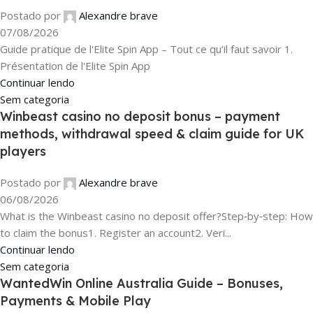
Postado por
Alexandre brave
07/08/2026
Guide pratique de l'Elite Spin App – Tout ce qu’il faut savoir 1.
Présentation de l'Elite Spin App
Continuar lendo
Sem categoria
Winbeast casino no deposit bonus – payment
methods, withdrawal speed & claim guide for UK
players
Postado por
Alexandre brave
06/08/2026
What is the Winbeast casino no deposit offer?Step‑by‑step: How
to claim the bonus1. Register an account2. Veri...
Continuar lendo
Sem categoria
WantedWin Online Australia Guide – Bonuses,
Payments & Mobile Play