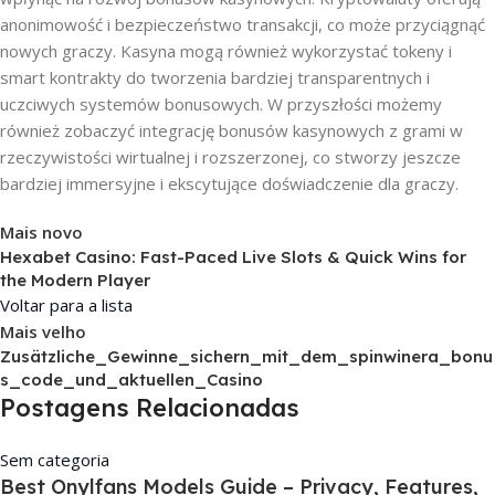
anonimowość i bezpieczeństwo transakcji, co może przyciągnąć
nowych graczy. Kasyna mogą również wykorzystać tokeny i
smart kontrakty do tworzenia bardziej transparentnych i
uczciwych systemów bonusowych. W przyszłości możemy
również zobaczyć integrację bonusów kasynowych z grami w
rzeczywistości wirtualnej i rozszerzonej, co stworzy jeszcze
bardziej immersyjne i ekscytujące doświadczenie dla graczy.
Mais novo
Hexabet Casino: Fast-Paced Live Slots & Quick Wins for
the Modern Player
Voltar para a lista
Mais velho
Zusätzliche_Gewinne_sichern_mit_dem_spinwinera_bonu
s_code_und_aktuellen_Casino
Postagens Relacionadas
Sem categoria
Best Onylfans Models Guide – Privacy, Features,