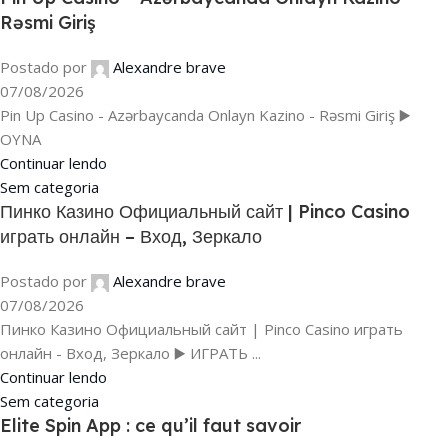
Rəsmi Giriş
Postado por
Alexandre brave
07/08/2026
Pin Up Casino - Azərbaycanda Onlayn Kazino - Rəsmi Giriş ▶️
OYNA
Continuar lendo
Sem categoria
Пинко Казино Официальный сайт | Pinco Casino
играть онлайн – Вход, Зеркало
Postado por
Alexandre brave
07/08/2026
Пинко Казино Официальный сайт | Pinco Casino играть
онлайн - Вход, Зеркало ▶️ ИГРАТЬ ...
Continuar lendo
Sem categoria
Elite Spin App : ce qu’il faut savoir