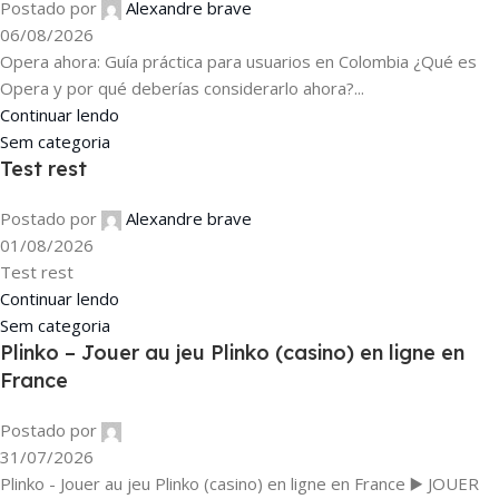
Postado por
Alexandre brave
06/08/2026
Opera ahora: Guía práctica para usuarios en Colombia ¿Qué es
Opera y por qué deberías considerarlo ahora?...
Continuar lendo
Sem categoria
Test rest
Postado por
Alexandre brave
01/08/2026
Test rest
Continuar lendo
Sem categoria
Plinko – Jouer au jeu Plinko (casino) en ligne en
France
Postado por
31/07/2026
Plinko - Jouer au jeu Plinko (casino) en ligne en France ▶️ JOUER