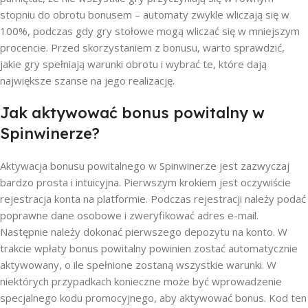
stopniu do obrotu bonusem – automaty zwykle wliczają się w
100%, podczas gdy gry stołowe mogą wliczać się w mniejszym
procencie. Przed skorzystaniem z bonusu, warto sprawdzić,
jakie gry spełniają warunki obrotu i wybrać te, które dają
największe szanse na jego realizację.
Jak aktywować bonus powitalny w
Spinwinerze?
Aktywacja bonusu powitalnego w Spinwinerze jest zazwyczaj
bardzo prosta i intuicyjna. Pierwszym krokiem jest oczywiście
rejestracja konta na platformie. Podczas rejestracji należy podać
poprawne dane osobowe i zweryfikować adres e-mail.
Następnie należy dokonać pierwszego depozytu na konto. W
trakcie wpłaty bonus powitalny powinien zostać automatycznie
aktywowany, o ile spełnione zostaną wszystkie warunki. W
niektórych przypadkach konieczne może być wprowadzenie
specjalnego kodu promocyjnego, aby aktywować bonus. Kod ten