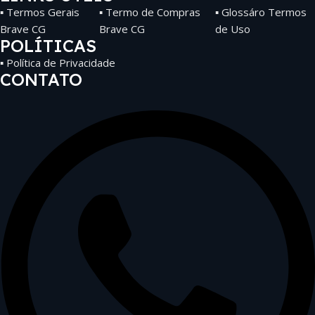
▪ Termos Gerais
▪ Termo de Compras
▪ Glossáro Termos
Brave CG
Brave CG
de Uso
POLÍTICAS
▪ Política de Privacidade
CONTATO