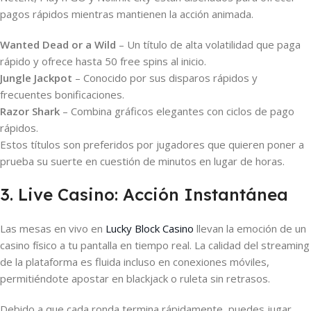
pagos rápidos mientras mantienen la acción animada.
Wanted Dead or a Wild
– Un título de alta volatilidad que paga
rápido y ofrece hasta 50 free spins al inicio.
Jungle Jackpot
– Conocido por sus disparos rápidos y
frecuentes bonificaciones.
Razor Shark
– Combina gráficos elegantes con ciclos de pago
rápidos.
Estos títulos son preferidos por jugadores que quieren poner a
prueba su suerte en cuestión de minutos en lugar de horas.
3. Live Casino: Acción Instantánea
Las mesas en vivo en
Lucky Block Casino
llevan la emoción de un
casino físico a tu pantalla en tiempo real. La calidad del streaming
de la plataforma es fluida incluso en conexiones móviles,
permitiéndote apostar en blackjack o ruleta sin retrasos.
Debido a que cada ronda termina rápidamente, puedes jugar