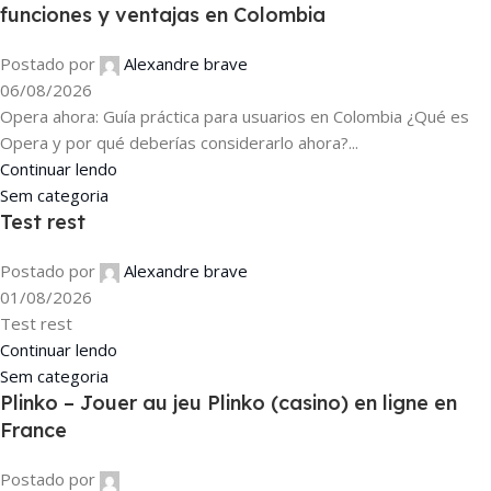
funciones y ventajas en Colombia
Postado por
Alexandre brave
06/08/2026
Opera ahora: Guía práctica para usuarios en Colombia ¿Qué es
Opera y por qué deberías considerarlo ahora?...
Continuar lendo
Sem categoria
Test rest
Postado por
Alexandre brave
01/08/2026
Test rest
Continuar lendo
Sem categoria
Plinko – Jouer au jeu Plinko (casino) en ligne en
France
Postado por