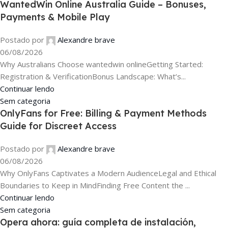
WantedWin Online Australia Guide – Bonuses,
Payments & Mobile Play
Postado por
Alexandre brave
06/08/2026
Why Australians Choose wantedwin onlineGetting Started:
Registration & VerificationBonus Landscape: What’s...
Continuar lendo
Sem categoria
OnlyFans for Free: Billing & Payment Methods
Guide for Discreet Access
Postado por
Alexandre brave
06/08/2026
Why OnlyFans Captivates a Modern AudienceLegal and Ethical
Boundaries to Keep in MindFinding Free Content the ...
Continuar lendo
Sem categoria
Opera ahora: guía completa de instalación,