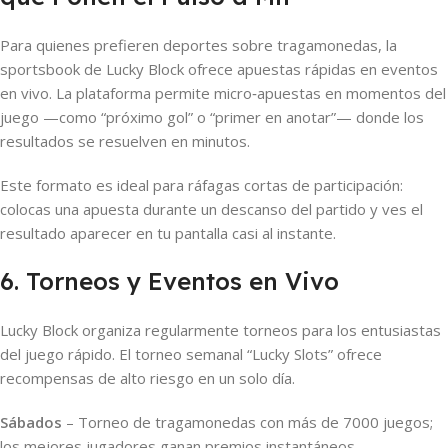
Para quienes prefieren deportes sobre tragamonedas, la
sportsbook de Lucky Block ofrece apuestas rápidas en eventos
en vivo. La plataforma permite micro‑apuestas en momentos del
juego —como “próximo gol” o “primer en anotar”— donde los
resultados se resuelven en minutos.
Este formato es ideal para ráfagas cortas de participación:
colocas una apuesta durante un descanso del partido y ves el
resultado aparecer en tu pantalla casi al instante.
6. Torneos y Eventos en Vivo
Lucky Block organiza regularmente torneos para los entusiastas
del juego rápido. El torneo semanal “Lucky Slots” ofrece
recompensas de alto riesgo en un solo día.
Sábados
– Torneo de tragamonedas con más de 7000 juegos;
los mejores jugadores ganan premios instantáneos.