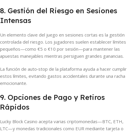
8. Gestión del Riesgo en Sesiones
Intensas
Un elemento clave del juego en sesiones cortas es la gestión
controlada del riesgo. Los jugadores suelen establecer límites
pequeños—como €5 o €10 por sesión—para mantener las
apuestas manejables mientras persiguen grandes ganancias.
La función de auto‑stop de la plataforma ayuda a hacer cumplir
estos límites, evitando gastos accidentales durante una racha
emocionante.
9. Opciones de Pago y Retiros
Rápidos
Lucky Block Casino acepta varias criptomonedas—BTC, ETH,
LTC—y monedas tradicionales como EUR mediante tarjeta o