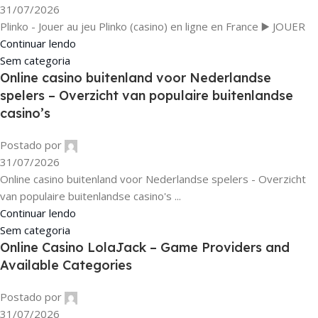
31/07/2026
Plinko - Jouer au jeu Plinko (casino) en ligne en France ▶️ JOUER
Continuar lendo
Sem categoria
Online casino buitenland voor Nederlandse
spelers – Overzicht van populaire buitenlandse
casino’s
Postado por
31/07/2026
Online casino buitenland voor Nederlandse spelers - Overzicht
van populaire buitenlandse casino's ...
Continuar lendo
Sem categoria
Online Casino LolaJack – Game Providers and
Available Categories
Postado por
31/07/2026