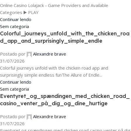
Online Casino LolaJack - Game Providers and Available
Categories ▶️ PLAY
Continuar lendo
Sem categoria
Colorful_journeys_unfold_with_the_chicken_roa
d_app_and_surprisingly_simple_endle
Postado por
Alexandre brave
31/07/2026
Colorful journeys unfold with the chicken road app and
surprisingly simple endless funThe Allure of Endle...
Continuar lendo
Sem categoria
Eventyret_og_spændingen_med_chicken_road_
casino_venter_på_dig_og_dine_hurtige
Postado por
Alexandre brave
31/07/2026
Eventyret og spændingen med chicken road casino venter på dig