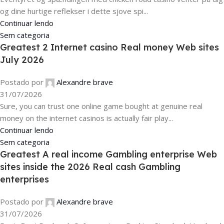
og dine hurtige reflekser i dette sjove spi...
Continuar lendo
Sem categoria
Greatest 2 Internet casino Real money Web sites
July 2026
Postado por
Alexandre brave
31/07/2026
Sure, you can trust one online game bought at genuine real
money on the internet casinos is actually fair play...
Continuar lendo
Sem categoria
Greatest A real income Gambling enterprise Web
sites inside the 2026 Real cash Gambling
enterprises
Postado por
Alexandre brave
31/07/2026