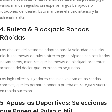
varias manos seguidas sin esperar largos barajados o
rotaciones del dealer. Esto mantiene el ritmo intenso y la
adrenalina alta.
4. Ruleta & Blackjack: Rondas
Rápidas
Los clásicos del casino se adaptan para la velocidad en Lucky
Block. Las mesas de ruleta ofrecen giros rápidos con resultados
instantáneos, mientras que las mesas de blackjack presentan
acciones del dealer que terminan en segundos.
Los high‑rollers y jugadores casuales valoran estas rondas
concisas, que les permiten poner a prueba estrategia y suerte
en rápida sucesión.
5. Apuestas Deportivas: Selecciones
que Ponen el Pulso a Mil