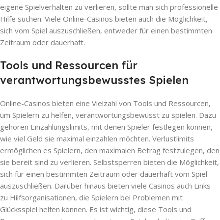
eigene Spielverhalten zu verlieren, sollte man sich professionelle
Hilfe suchen. Viele Online-Casinos bieten auch die Möglichkeit,
sich vom Spiel auszuschließen, entweder für einen bestimmten
Zeitraum oder dauerhaft.
Tools und Ressourcen für
verantwortungsbewusstes Spielen
Online-Casinos bieten eine Vielzahl von Tools und Ressourcen,
um Spielern zu helfen, verantwortungsbewusst zu spielen. Dazu
gehören Einzahlungslimits, mit denen Spieler festlegen können,
wie viel Geld sie maximal einzahlen möchten. Verlustlimits
ermöglichen es Spielern, den maximalen Betrag festzulegen, den
sie bereit sind zu verlieren. Selbstsperren bieten die Möglichkeit,
sich für einen bestimmten Zeitraum oder dauerhaft vom Spiel
auszuschließen. Darüber hinaus bieten viele Casinos auch Links
zu Hilfsorganisationen, die Spielern bei Problemen mit
Glücksspiel helfen können. Es ist wichtig, diese Tools und