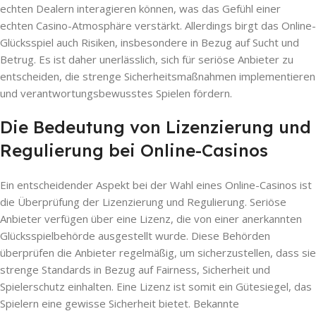
echten Dealern interagieren können, was das Gefühl einer
echten Casino-Atmosphäre verstärkt. Allerdings birgt das Online-
Glücksspiel auch Risiken, insbesondere in Bezug auf Sucht und
Betrug. Es ist daher unerlässlich, sich für seriöse Anbieter zu
entscheiden, die strenge Sicherheitsmaßnahmen implementieren
und verantwortungsbewusstes Spielen fördern.
Die Bedeutung von Lizenzierung und
Regulierung bei Online-Casinos
Ein entscheidender Aspekt bei der Wahl eines Online-Casinos ist
die Überprüfung der Lizenzierung und Regulierung. Seriöse
Anbieter verfügen über eine Lizenz, die von einer anerkannten
Glücksspielbehörde ausgestellt wurde. Diese Behörden
überprüfen die Anbieter regelmäßig, um sicherzustellen, dass sie
strenge Standards in Bezug auf Fairness, Sicherheit und
Spielerschutz einhalten. Eine Lizenz ist somit ein Gütesiegel, das
Spielern eine gewisse Sicherheit bietet. Bekannte