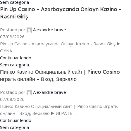
Sem categoria
Pin Up Casino – Azərbaycanda Onlayn Kazino –
Rəsmi Giriş
Postado por
Alexandre brave
07/08/2026
Pin Up Casino - Azərbaycanda Onlayn Kazino - Rəsmi Giriş ▶️
OYNA
Continuar lendo
Sem categoria
Пинко Казино Официальный сайт | Pinco Casino
играть онлайн – Вход, Зеркало
Postado por
Alexandre brave
07/08/2026
Пинко Казино Официальный сайт | Pinco Casino играть
онлайн - Вход, Зеркало ▶️ ИГРАТЬ ...
Continuar lendo
Sem categoria