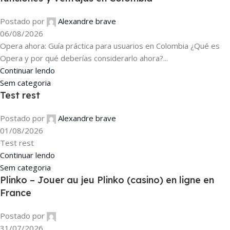
Postado por
Alexandre brave
06/08/2026
Opera ahora: Guía práctica para usuarios en Colombia ¿Qué es
Opera y por qué deberías considerarlo ahora?...
Continuar lendo
Sem categoria
Test rest
Postado por
Alexandre brave
01/08/2026
Test rest
Continuar lendo
Sem categoria
Plinko – Jouer au jeu Plinko (casino) en ligne en
France
Postado por
31/07/2026