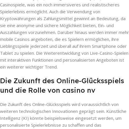
Casinospiele, was ein noch immersiveres und realistischeres
Spielerlebnis ermöglicht. Auch die Verwendung von
Kryptowährungen als Zahlungsmittel gewinnt an Bedeutung, da
sie eine anonyme und sichere Möglichkeit bieten, Ein- und
Auszahlungen vorzunehmen. Darüber hinaus werden immer mehr
mobile Casinos angeboten, die es Spielern ermöglichen, ihre
Lieblingsspiele jederzeit und überall auf ihrem Smartphone oder
Tablet zu spielen. Die Weiterentwicklung von Live-Casino-Spielen
mit interaktiven Funktionen und personalisierten Angeboten ist
ein weiterer wichtiger Trend.
Die Zukunft des Online-Glücksspiels
und die Rolle von casino nv
Die Zukunft des Online-Glücksspiels wird voraussichtlich von
weiteren technologischen Innovationen geprägt sein. Künstliche
Intelligenz (KI) könnte beispielsweise eingesetzt werden, um
personalisierte Spielerlebnisse zu schaffen und das