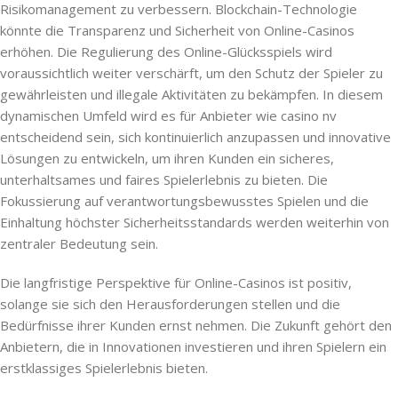
Risikomanagement zu verbessern. Blockchain-Technologie
könnte die Transparenz und Sicherheit von Online-Casinos
erhöhen. Die Regulierung des Online-Glücksspiels wird
voraussichtlich weiter verschärft, um den Schutz der Spieler zu
gewährleisten und illegale Aktivitäten zu bekämpfen. In diesem
dynamischen Umfeld wird es für Anbieter wie casino nv
entscheidend sein, sich kontinuierlich anzupassen und innovative
Lösungen zu entwickeln, um ihren Kunden ein sicheres,
unterhaltsames und faires Spielerlebnis zu bieten. Die
Fokussierung auf verantwortungsbewusstes Spielen und die
Einhaltung höchster Sicherheitsstandards werden weiterhin von
zentraler Bedeutung sein.
Die langfristige Perspektive für Online-Casinos ist positiv,
solange sie sich den Herausforderungen stellen und die
Bedürfnisse ihrer Kunden ernst nehmen. Die Zukunft gehört den
Anbietern, die in Innovationen investieren und ihren Spielern ein
erstklassiges Spielerlebnis bieten.