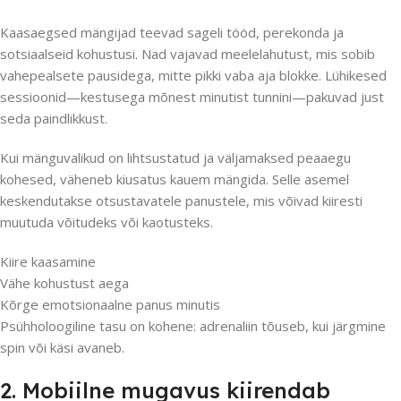
Kaasaegsed mängijad teevad sageli tööd, perekonda ja
sotsiaalseid kohustusi. Nad vajavad meelelahutust, mis sobib
vahepealsete pausidega, mitte pikki vaba aja blokke. Lühikesed
sessioonid—kestusega mõnest minutist tunnini—pakuvad just
seda paindlikkust.
Kui mänguvalikud on lihtsustatud ja väljamaksed peaaegu
kohesed, väheneb kiusatus kauem mängida. Selle asemel
keskendutakse otsustavatele panustele, mis võivad kiiresti
muutuda võitudeks või kaotusteks.
Kiire kaasamine
Vähe kohustust aega
Kõrge emotsionaalne panus minutis
Psühholoogiline tasu on kohene: adrenaliin tõuseb, kui järgmine
spin või käsi avaneb.
2. Mobiilne mugavus kiirendab