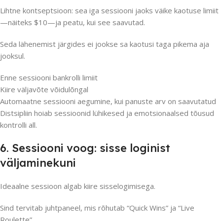
Lihtne kontseptsioon: sea iga sessiooni jaoks väike kaotuse limiit
—näiteks $10—ja peatu, kui see saavutad.
Seda lähenemist järgides ei jookse sa kaotusi taga pikema aja
jooksul.
Enne sessiooni bankrolli limiit
Kiire väljavõte võidulõngal
Automaatne sessiooni aegumine, kui panuste arv on saavutatud
Distsipliin hoiab sessioonid lühikesed ja emotsionaalsed tõusud
kontrolli all.
6. Sessiooni voog: sisse loginist
väljaminekuni
Ideaalne sessioon algab kiire sisselogimisega.
Sind tervitab juhtpaneel, mis rõhutab “Quick Wins” ja “Live
Roulette”.