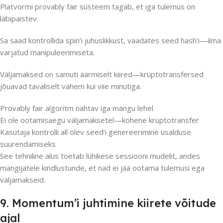
Platvormi provably fair süsteem tagab, et iga tulemus on
läbipaistev.
Sa saad kontrollida spin’i juhuslikkust, vaadates seed hash’i—ilma
varjatud manipuleerimiseta.
Väljamaksed on samuti äärmiselt kiired—krüptotransfersed
jõuavad tavaliselt vähem kui viie minutiga.
Provably fair algoritm nähtav iga mängu lehel
Ei ole ootamisaegu väljamaksetel—kohene krüptotransfer
Kasutaja kontrolli all olev seed’i genereerimine usalduse
suurendamiseks
See tehniline alus toetab lühikese sessiooni mudelit, andes
mängijatele kindlustunde, et nad ei jää ootama tulemusi ega
väljamakseid.
9. Momentum’i juhtimine kiirete võitude
ajal