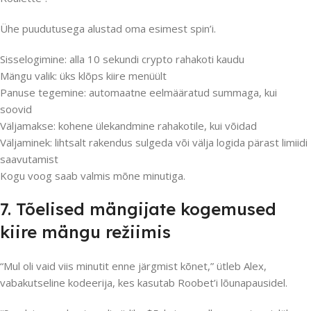
Ühe puudutusega alustad oma esimest spin’i.
Sisselogimine: alla 10 sekundi crypto rahakoti kaudu
Mängu valik: üks klõps kiire menüült
Panuse tegemine: automaatne eelmääratud summaga, kui
soovid
Väljamakse: kohene ülekandmine rahakotile, kui võidad
Väljaminek: lihtsalt rakendus sulgeda või välja logida pärast limiidi
saavutamist
Kogu voog saab valmis mõne minutiga.
7. Tõelised mängijate kogemused
kiire mängu režiimis
“Mul oli vaid viis minutit enne järgmist kõnet,” ütleb Alex,
vabakutseline kodeerija, kes kasutab Roobet’i lõunapausidel.