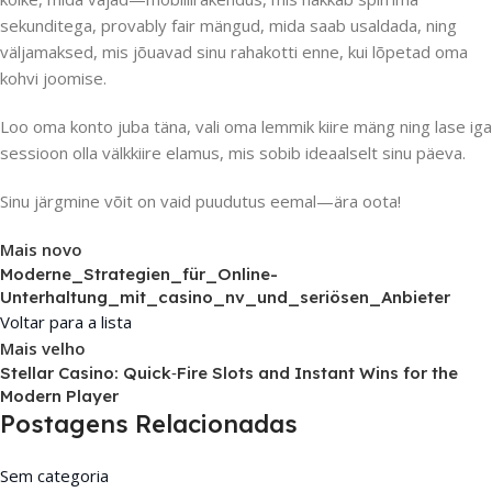
sekunditega, provably fair mängud, mida saab usaldada, ning
väljamaksed, mis jõuavad sinu rahakotti enne, kui lõpetad oma
kohvi joomise.
Loo oma konto juba täna, vali oma lemmik kiire mäng ning lase iga
sessioon olla välkkiire elamus, mis sobib ideaalselt sinu päeva.
Sinu järgmine võit on vaid puudutus eemal—ära oota!
Mais novo
Moderne_Strategien_für_Online-
Unterhaltung_mit_casino_nv_und_seriösen_Anbieter
Voltar para a lista
Mais velho
Stellar Casino: Quick‑Fire Slots and Instant Wins for the
Modern Player
Postagens Relacionadas
Sem categoria