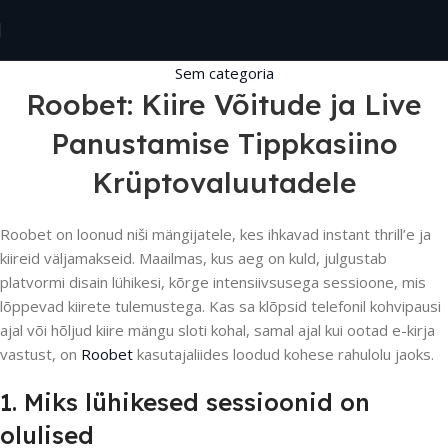
Skip to navigation
Skip to main content
Sem categoria
Roobet: Kiire Võitude ja Live
Panustamise Tippkasiino
Krüptovaluutadele
Roobet on loonud niši mängijatele, kes ihkavad instant thrill’e ja
kiireid väljamakseid. Maailmas, kus aeg on kuld, julgustab
platvormi disain lühikesi, kõrge intensiivsusega sessioone, mis
lõppevad kiirete tulemustega. Kas sa klõpsid telefonil kohvipausi
ajal või hõljud kiire mängu sloti kohal, samal ajal kui ootad e-kirja
vastust, on
Roobet
kasutajaliides loodud kohese rahulolu jaoks.
1. Miks lühikesed sessioonid on
olulised