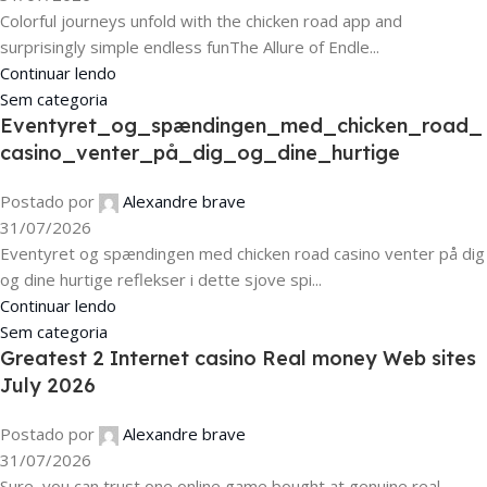
Colorful journeys unfold with the chicken road app and
surprisingly simple endless funThe Allure of Endle...
Continuar lendo
Sem categoria
Eventyret_og_spændingen_med_chicken_road_
casino_venter_på_dig_og_dine_hurtige
Postado por
Alexandre brave
31/07/2026
Eventyret og spændingen med chicken road casino venter på dig
og dine hurtige reflekser i dette sjove spi...
Continuar lendo
Sem categoria
Greatest 2 Internet casino Real money Web sites
July 2026
Postado por
Alexandre brave
31/07/2026
Sure, you can trust one online game bought at genuine real