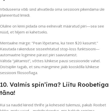
Võiduseeria võib sind ahvatleda oma sessiooni pikendama üle
planeeritud limiidi.
Oluline on kinni pidada oma eelnevalt määratud piiri—sea see
nüüd, et hiljem ei kahetseks.
Mentaalne märge: “Pean lõpetama, kui teen $20 kasumit.”
Kasutada rakenduse sisseehitatud stop-loss funktsiooni—
automaatne logimine pärast piiri saavutamist.
Vältida “jälitamist”, võttes lühikese pausi sessioonide vahel.
Distsipliin tagab, et sinu mängimine jääb kooskõlla lühikese
sessiooni filosoofiaga.
10. Valmis spin’ima? Liitu Roobetiga
täna!
Kui sa naudid kiireid thrill’e ja koheseid tulemusi, pakub Roobet
kõike, mida vajad—mobiilirakendus, mis hakkab spin’ima