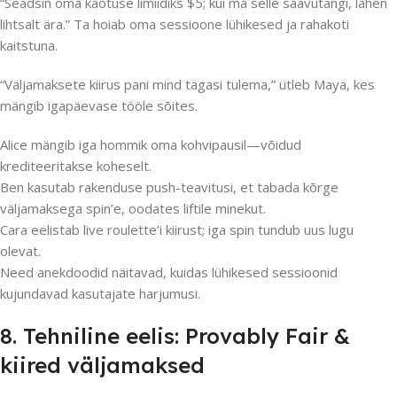
“Seadsin oma kaotuse limiidiks $5; kui ma selle saavutangi, lähen
lihtsalt ära.” Ta hoiab oma sessioone lühikesed ja rahakoti
kaitstuna.
“Väljamaksete kiirus pani mind tagasi tulema,” ütleb Maya, kes
mängib igapäevase tööle sõites.
Alice mängib iga hommik oma kohvipausil—võidud
krediteeritakse koheselt.
Ben kasutab rakenduse push-teavitusi, et tabada kõrge
väljamaksega spin’e, oodates liftile minekut.
Cara eelistab live roulette’i kiirust; iga spin tundub uus lugu
olevat.
Need anekdoodid näitavad, kuidas lühikesed sessioonid
kujundavad kasutajate harjumusi.
8. Tehniline eelis: Provably Fair &
kiired väljamaksed