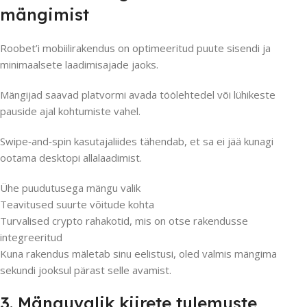
mängimist
Roobet’i mobiilirakendus on optimeeritud puute sisendi ja
minimaalsete laadimisajade jaoks.
Mängijad saavad platvormi avada töölehtedel või lühikeste
pauside ajal kohtumiste vahel.
Swipe‑and‑spin kasutajaliides tähendab, et sa ei jää kunagi
ootama desktopi allalaadimist.
Ühe puudutusega mängu valik
Teavitused suurte võitude kohta
Turvalised crypto rahakotid, mis on otse rakendusse
integreeritud
Kuna rakendus mäletab sinu eelistusi, oled valmis mängima
sekundi jooksul pärast selle avamist.
3. Mänguvalik kiirete tulemuste