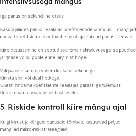
intensiivsusega mängus
Iga panus on sekundiline otsus.
Kasutajaliides pakub reaalajas koefitsientide uuendusi—mängijad
näevad koefitsiente muutuvat, samal ajal kui nad panust teevad.
Kiire otsustamine on seotud suurema riskitaluvusega; sa püüdled
järgmise võidu poole enne järgmist hinge.
Vali panuse summa vähem kui kahe sekundiga.
Kinnita spin või deal hetkega.
Uuesti hindama koefitsiente reaalajas pärast iga tulemust.
Rütm muutub peaaegu instinktiivseks.
5. Riskide kontroll kiire mängu ajal
Kuigi kiirust ja kõrgeid panuseid tõmbab, kasutavad paljud
mängijad mikro‑riskistrateegiaid.