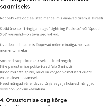
saamiseks
Roobet’i kataloog eelistab mänge, mis annavad tulemusi kiiresti.
Slotid ühe spin’i ringiga—nagu “Lightning Roulette” või “Speed
Slot” variandid—on tavalised valikud.
Live dealer lauad, mis lõppevad mõne minutiga, hoiavad
momentum’i elus.
Spin‑and‑stop slotid (30‑sekundilised ringid)
Kiire panustamise pokkerikäed (alla 5 minuti)
Kiired roulette spinid, millel on kõrged võimalused kiirete
väljamaksete saamiseks
Need mängud vähendavad tühja aega ja hoiavad mängijad
sessiooni jooksul kaasatuna.
4. Otsustamise aeg kõrge