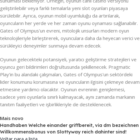
sunulması bekleniyor. Örneğin, oyunun canlı casino versiyonu
geliştirilebilir veya farklı temalarla yeni slot oyunları piyasaya
sürülebilir. Ayrıca, oyunun mobil uyumluluğu da artırılarak,
oyuncuların her yerde ve her zaman oyunu oynaması sağlanabilir.
Gates of Olympus'un evreni, mitolojik unsurları modern oyun
teknolojileriyle birleştirerek, oyunculara daha da heyecan verici ve
sürükleyici deneyimler sunmaya devam edecek.
Oyunun gelecekteki potansiyeli, yaratıcı geliştirme stratejileri ve
oyuncu geri bildirimleri doğrultusunda şekillenecek. Pragmatic
Play'in bu alandaki çalışmaları, Gates of Olympus'un sektördeki
lider konumunu korumasına ve oyuncuların ilgisini çekmeye devam
etmesine yardımcı olacaktır. Oyunun evreninin genişlemesi,
sadece yeni oyunlarla sınırlı kalmayacak, aynı zamanda markanın
tanıtım faaliyetleri ve işbirlikleriyle de desteklenecek.
Mais novo
Handhaben Welche einander griffbereit, via dm bezeichnen
Willkommensbonus von Slottyway reich dahinter sind!
Voltar para a lista