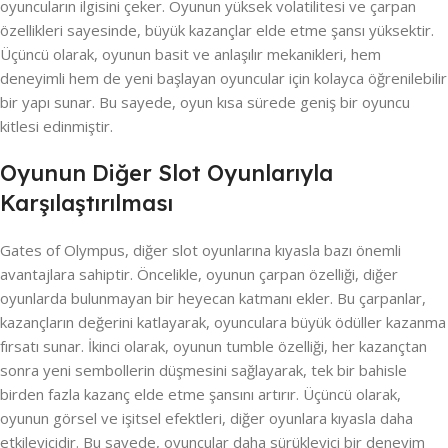
oyuncuların ilgisini çeker. Oyunun yüksek volatilitesi ve çarpan
özellikleri sayesinde, büyük kazançlar elde etme şansı yüksektir.
Üçüncü olarak, oyunun basit ve anlaşılır mekanikleri, hem
deneyimli hem de yeni başlayan oyuncular için kolayca öğrenilebilir
bir yapı sunar. Bu sayede, oyun kısa sürede geniş bir oyuncu
kitlesi edinmiştir.
Oyunun Diğer Slot Oyunlarıyla
Karşılaştırılması
Gates of Olympus, diğer slot oyunlarına kıyasla bazı önemli
avantajlara sahiptir. Öncelikle, oyunun çarpan özelliği, diğer
oyunlarda bulunmayan bir heyecan katmanı ekler. Bu çarpanlar,
kazançların değerini katlayarak, oyunculara büyük ödüller kazanma
fırsatı sunar. İkinci olarak, oyunun tumble özelliği, her kazançtan
sonra yeni sembollerin düşmesini sağlayarak, tek bir bahisle
birden fazla kazanç elde etme şansını artırır. Üçüncü olarak,
oyunun görsel ve işitsel efektleri, diğer oyunlara kıyasla daha
etkileyicidir. Bu sayede, oyuncular daha sürükleyici bir deneyim