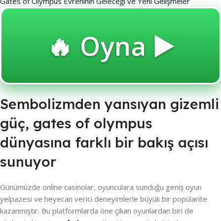
Gates of Olympus Evreninin Geleceği ve Yeni Gelişmeler
🔥 Oyna ▶️
Sembolizmden yansıyan gizemli
güç, gates of olympus
dünyasına farklı bir bakış açısı
sunuyor
Günümüzde online casinolar, oyunculara sunduğu geniş oyun
yelpazesi ve heyecan verici deneyimlerle büyük bir popülarite
kazanmıştır. Bu platformlarda öne çıkan oyunlardan biri de