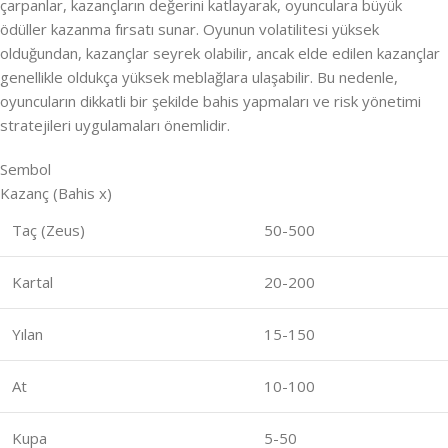
çarpanlar, kazançların değerini katlayarak, oyunculara büyük
ödüller kazanma fırsatı sunar. Oyunun volatilitesi yüksek
olduğundan, kazançlar seyrek olabilir, ancak elde edilen kazançlar
genellikle oldukça yüksek meblağlara ulaşabilir. Bu nedenle,
oyuncuların dikkatli bir şekilde bahis yapmaları ve risk yönetimi
stratejileri uygulamaları önemlidir.
Sembol
Kazanç (Bahis x)
Taç (Zeus)
50-500
Kartal
20-200
Yılan
15-150
At
10-100
Kupa
5-50