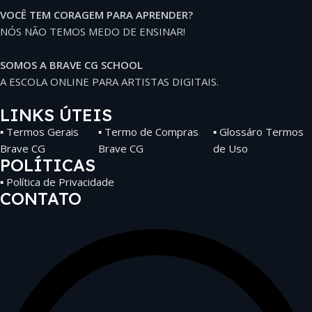
VOCÊ TEM CORAGEM PARA APRENDER?
NÓS NÃO TEMOS MEDO DE ENSINAR!
SOMOS A BRAVE CG SCHOOL
A ESCOLA ONLINE PARA ARTISTAS DIGITAIS.
LINKS ÚTEIS
▪ Termos Gerais
▪ Termo de Compras
▪ Glossáro Termos
Brave CG
Brave CG
de Uso
POLÍTICAS
▪ Política de Privacidade
CONTATO