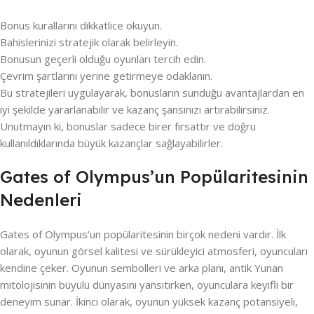
Bonus kurallarını dikkatlice okuyun.
Bahislerinizi stratejik olarak belirleyin.
Bonusun geçerli olduğu oyunları tercih edin.
Çevrim şartlarını yerine getirmeye odaklanın.
Bu stratejileri uygulayarak, bonusların sunduğu avantajlardan en
iyi şekilde yararlanabilir ve kazanç şansınızı artırabilirsiniz.
Unutmayın ki, bonuslar sadece birer fırsattır ve doğru
kullanıldıklarında büyük kazançlar sağlayabilirler.
Gates of Olympus’un Popülaritesinin
Nedenleri
Gates of Olympus’un popülaritesinin birçok nedeni vardır. İlk
olarak, oyunun görsel kalitesi ve sürükleyici atmosferi, oyuncuları
kendine çeker. Oyunun sembolleri ve arka planı, antik Yunan
mitolojisinin büyülü dünyasını yansıtırken, oyunculara keyifli bir
deneyim sunar. İkinci olarak, oyunun yüksek kazanç potansiyeli,