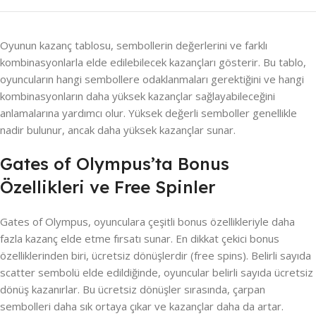
Oyunun kazanç tablosu, sembollerin değerlerini ve farklı
kombinasyonlarla elde edilebilecek kazançları gösterir. Bu tablo,
oyuncuların hangi sembollere odaklanmaları gerektiğini ve hangi
kombinasyonların daha yüksek kazançlar sağlayabileceğini
anlamalarına yardımcı olur. Yüksek değerli semboller genellikle
nadir bulunur, ancak daha yüksek kazançlar sunar.
Gates of Olympus’ta Bonus
Özellikleri ve Free Spinler
Gates of Olympus, oyunculara çeşitli bonus özellikleriyle daha
fazla kazanç elde etme fırsatı sunar. En dikkat çekici bonus
özelliklerinden biri, ücretsiz dönüşlerdir (free spins). Belirli sayıda
scatter sembolü elde edildiğinde, oyuncular belirli sayıda ücretsiz
dönüş kazanırlar. Bu ücretsiz dönüşler sırasında, çarpan
sembolleri daha sık ortaya çıkar ve kazançlar daha da artar.