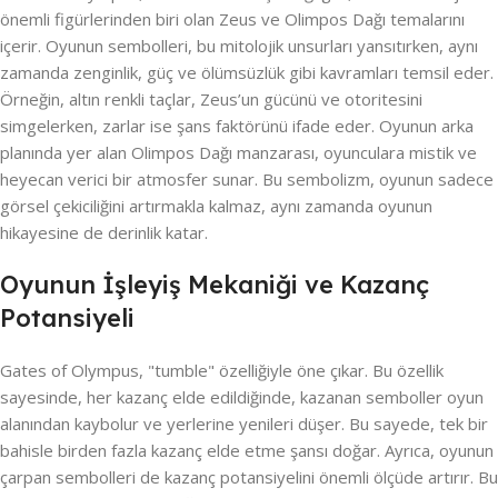
önemli figürlerinden biri olan Zeus ve Olimpos Dağı temalarını
içerir. Oyunun sembolleri, bu mitolojik unsurları yansıtırken, aynı
zamanda zenginlik, güç ve ölümsüzlük gibi kavramları temsil eder.
Örneğin, altın renkli taçlar, Zeus’un gücünü ve otoritesini
simgelerken, zarlar ise şans faktörünü ifade eder. Oyunun arka
planında yer alan Olimpos Dağı manzarası, oyunculara mistik ve
heyecan verici bir atmosfer sunar. Bu sembolizm, oyunun sadece
görsel çekiciliğini artırmakla kalmaz, aynı zamanda oyunun
hikayesine de derinlik katar.
Oyunun İşleyiş Mekaniği ve Kazanç
Potansiyeli
Gates of Olympus, "tumble" özelliğiyle öne çıkar. Bu özellik
sayesinde, her kazanç elde edildiğinde, kazanan semboller oyun
alanından kaybolur ve yerlerine yenileri düşer. Bu sayede, tek bir
bahisle birden fazla kazanç elde etme şansı doğar. Ayrıca, oyunun
çarpan sembolleri de kazanç potansiyelini önemli ölçüde artırır. Bu