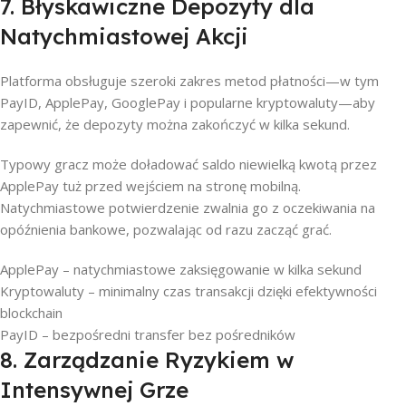
7. Błyskawiczne Depozyty dla
Natychmiastowej Akcji
Platforma obsługuje szeroki zakres metod płatności—w tym
PayID, ApplePay, GooglePay i popularne kryptowaluty—aby
zapewnić, że depozyty można zakończyć w kilka sekund.
Typowy gracz może doładować saldo niewielką kwotą przez
ApplePay tuż przed wejściem na stronę mobilną.
Natychmiastowe potwierdzenie zwalnia go z oczekiwania na
opóźnienia bankowe, pozwalając od razu zacząć grać.
ApplePay – natychmiastowe zaksięgowanie w kilka sekund
Kryptowaluty – minimalny czas transakcji dzięki efektywności
blockchain
PayID – bezpośredni transfer bez pośredników
8. Zarządzanie Ryzykiem w
Intensywnej Grze