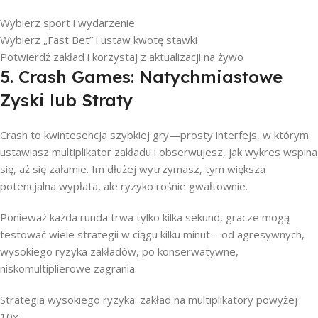
Wybierz sport i wydarzenie
Wybierz „Fast Bet” i ustaw kwotę stawki
Potwierdź zakład i korzystaj z aktualizacji na żywo
5. Crash Games: Natychmiastowe
Zyski lub Straty
Crash to kwintesencja szybkiej gry—prosty interfejs, w którym
ustawiasz multiplikator zakładu i obserwujesz, jak wykres wspina
się, aż się załamie. Im dłużej wytrzymasz, tym większa
potencjalna wypłata, ale ryzyko rośnie gwałtownie.
Ponieważ każda runda trwa tylko kilka sekund, gracze mogą
testować wiele strategii w ciągu kilku minut—od agresywnych,
wysokiego ryzyka zakładów, po konserwatywne,
niskomultiplierowe zagrania.
Strategia wysokiego ryzyka: zakład na multiplikatory powyżej
10x