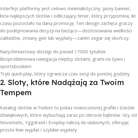
Interfejs platformy jest celowo minimalistyczny: jasny banner,
lista najlepszych slotów i odliczający timer, który przypomina, ile
czasu pozostało na daną promocję. Ten design zachęca graczy
do podejmowania decyzji na bieżąco—dostosowania wielkości
zakładów, zmiany gier lub wypłaty—zanim zegar się skończy.
Natychmiastowy dostęp do ponad 17000 tytułów
Bezproblemowa nawigacja między slotami, grami na żywo i
sportsbookem
Tryb quick‑play, który ogranicza czas sesji do poniżej godziny
2. Sloty, które Nadążają za Twoim
Tempem
Katalog slotów w Funbet to pokaz nowoczesnej grafiki i ścieżek
dźwiękowych, które wybuchają zaraz po obrocie bębnów. Gry od
Novomatic, Yggdrasil i Evoplay należą do ulubionych, oferując
proste linie wypłat i szybkie wypłaty.