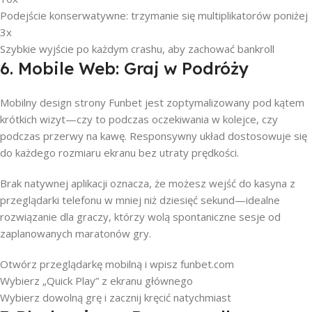
Podejście konserwatywne: trzymanie się multiplikatorów poniżej
3x
Szybkie wyjście po każdym crashu, aby zachować bankroll
6. Mobile Web: Graj w Podróży
Mobilny design strony Funbet jest zoptymalizowany pod kątem
krótkich wizyt—czy to podczas oczekiwania w kolejce, czy
podczas przerwy na kawę. Responsywny układ dostosowuje się
do każdego rozmiaru ekranu bez utraty prędkości.
Brak natywnej aplikacji oznacza, że możesz wejść do kasyna z
przeglądarki telefonu w mniej niż dziesięć sekund—idealne
rozwiązanie dla graczy, którzy wolą spontaniczne sesje od
zaplanowanych maratonów gry.
Otwórz przeglądarkę mobilną i wpisz funbet.com
Wybierz „Quick Play” z ekranu głównego
Wybierz dowolną grę i zacznij kręcić natychmiast