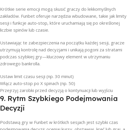
Krótkie serie emocji mogą skusić graczy do lekkomyślnych
zakładów. Funbet oferuje narzędzia wbudowane, takie jak limity
sesji i funkcje auto‑stop, które uruchamiają się po określonej
liczbie spinów lub czasie.
Ustawiając te zabezpieczenia na początku każdej sesji, gracze
utrzymują kontrolę nad decyzjami i unikają pogoni za stratami
podczas szybkiej gry—kluczowy element w utrzymaniu
zdrowego bankrolla.
Ustaw limit czasu sesji (np. 30 minut)
Włącz auto‑stop po X spinach (np. 50)
Przejrzyj zarobki przed decyzją o kontynuacji lub wyjściu
9. Rytm Szybkiego Podejmowania
Decyzji
Podstawą gry w Funbet w krótkich sesjach jest szybki czas
podejmowania decyzji: oceniaj kursy, obstawiaj, kręć lub graj, a