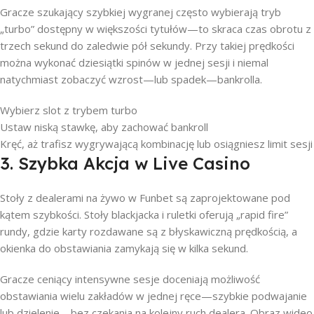
Gracze szukający szybkiej wygranej często wybierają tryb
„turbo” dostępny w większości tytułów—to skraca czas obrotu z
trzech sekund do zaledwie pół sekundy. Przy takiej prędkości
można wykonać dziesiątki spinów w jednej sesji i niemal
natychmiast zobaczyć wzrost—lub spadek—bankrolla.
Wybierz slot z trybem turbo
Ustaw niską stawkę, aby zachować bankroll
Kręć, aż trafisz wygrywającą kombinację lub osiągniesz limit sesji
3. Szybka Akcja w Live Casino
Stoły z dealerami na żywo w Funbet są zaprojektowane pod
kątem szybkości. Stoły blackjacka i ruletki oferują „rapid fire”
rundy, gdzie karty rozdawane są z błyskawiczną prędkością, a
okienka do obstawiania zamykają się w kilka sekund.
Gracze ceniący intensywne sesje doceniają możliwość
obstawiania wielu zakładów w jednej ręce—szybkie podwajanie
lub dzielenie—bez czekania na kolejny ruch dealera. Obraz wideo