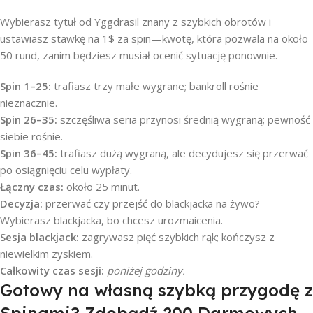
Wybierasz tytuł od Yggdrasil znany z szybkich obrotów i
ustawiasz stawkę na 1$ za spin—kwotę, która pozwala na około
50 rund, zanim będziesz musiał ocenić sytuację ponownie.
Spin 1–25:
trafiasz trzy małe wygrane; bankroll rośnie
nieznacznie.
Spin 26–35:
szczęśliwa seria przynosi średnią wygraną; pewność
siebie rośnie.
Spin 36–45:
trafiasz dużą wygraną, ale decydujesz się przerwać
po osiągnięciu celu wypłaty.
Łączny czas:
około 25 minut.
Decyzja:
przerwać czy przejść do blackjacka na żywo?
Wybierasz blackjacka, bo chcesz urozmaicenia.
Sesja blackjack:
zagrywasz pięć szybkich rąk; kończysz z
niewielkim zyskiem.
Całkowity czas sesji:
poniżej godziny.
Gotowy na własną szybką przygodę z