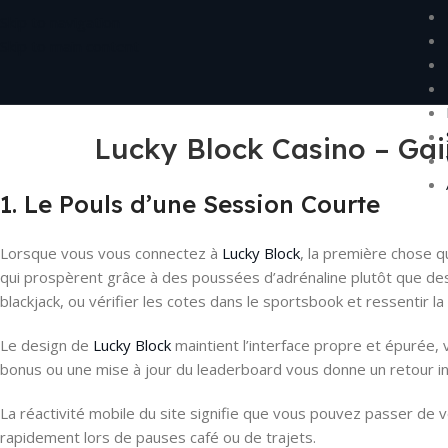
Skip to navigation
Skip to main content
Lucky Block Casino – Gai
1. Le Pouls d’une Session Courte
Lorsque vous vous connectez à
Lucky Block
, la première chose q
qui prospèrent grâce à des poussées d’adrénaline plutôt que des
blackjack, ou vérifier les cotes dans le sportsbook et ressentir la
Le design de
Lucky Block
maintient l’interface propre et épurée,
bonus ou une mise à jour du leaderboard vous donne un retour ins
La réactivité mobile du site signifie que vous pouvez passer de 
rapidement lors de pauses café ou de trajets.