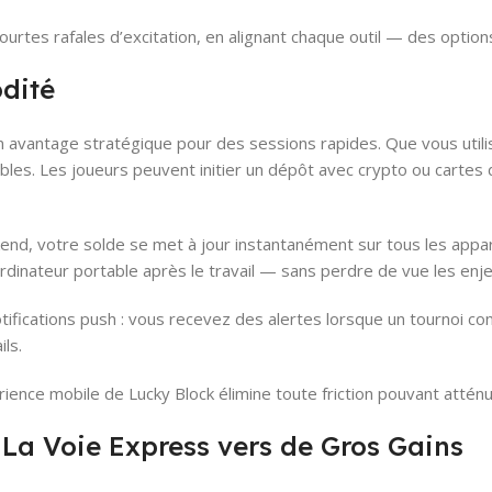
ourtes rafales d’excitation, en alignant chaque outil — des opti
odité
 avantage stratégique pour des sessions rapides. Que vous utilisi
ibles. Les joueurs peuvent initier un dépôt avec crypto ou cartes
kend, votre solde se met à jour instantanément sur tous les app
ordinateur portable après le travail — sans perdre de vue les enj
otifications push : vous recevez des alertes lorsque un tournoi 
ls.
érience mobile de Lucky Block élimine toute friction pouvant atténue
 La Voie Express vers de Gros Gains