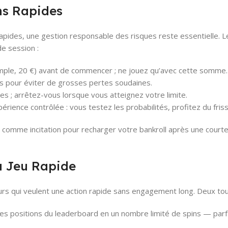
ons Rapides
apides, une gestion responsable des risques reste essentielle. L
de session :
mple, 20 €) avant de commencer ; ne jouez qu’avec cette somme.
 pour éviter de grosses pertes soudaines.
s ; arrêtez-vous lorsque vous atteignez votre limite.
ence contrôlée : vous testez les probabilités, profitez du frisso
 comme incitation pour recharger votre bankroll après une court
u Jeu Rapide
rs qui veulent une action rapide sans engagement long. Deux tour
les positions du leaderboard en un nombre limité de spins — parf