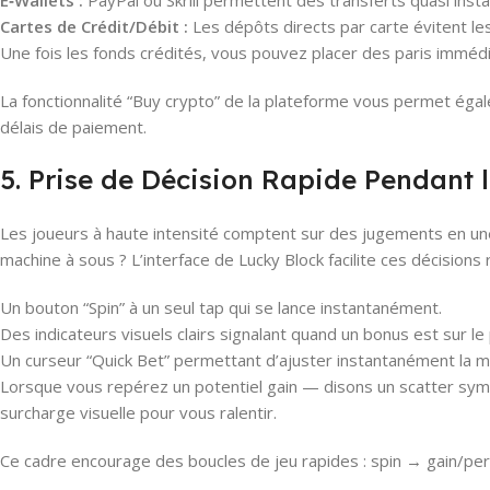
E‑Wallets :
PayPal ou Skrill permettent des transferts quasi instan
Cartes de Crédit/Débit :
Les dépôts directs par carte évitent les
Une fois les fonds crédités, vous pouvez placer des paris immé
La fonctionnalité “Buy crypto” de la plateforme vous permet éga
délais de paiement.
5. Prise de Décision Rapide Pendant 
Les joueurs à haute intensité comptent sur des jugements en une f
machine à sous ? L’interface de Lucky Block facilite ces décisions
Un bouton “Spin” à un seul tap qui se lance instantanément.
Des indicateurs visuels clairs signalant quand un bonus est sur le
Un curseur “Quick Bet” permettant d’ajuster instantanément la mi
Lorsque vous repérez un potentiel gain — disons un scatter symbo
surcharge visuelle pour vous ralentir.
Ce cadre encourage des boucles de jeu rapides : spin → gain/p