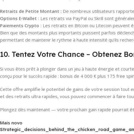
Retraits de Petite Montant :
De nombreux utilisateurs rapporten
Options E‑Wallet :
Les retraits via PayPal ou Skrill sont généra
Paiements Crypto :
Les retraits en Bitcoin ou Litecoin peuvent 
Bien que des montants plus importants puissent parfois déclench
permettant de maintenir le rythme à haute intensité qu’ils recher
10. Tentez Votre Chance – Obtenez Bo
Si vous êtes prêt à plonger dans un jeu à haute énergie et cour
conçu pour le succès rapide : bonus de 4 000 € plus 175 free spi
Cette offre amplifie le potentiel de gains de votre session tout
et des retraits ultra rapides, vous pouvez commencer à faire tou
Plongez dès maintenant — votre prochain gain rapide pourrait êtr
Mais novo
Strategic_decisions_behind_the_chicken_road_game_and