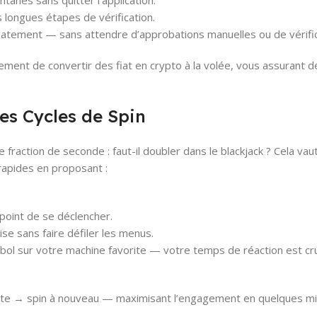
tanés sans quitter l’application.
 longues étapes de vérification.
diatement — sans attendre d’approbations manuelles ou de vérifi
lement de convertir des fiat en crypto à la volée, vous assuran
les Cycles de Spin
raction de seconde : faut-il doubler dans le blackjack ? Cela vaut
 rapides en proposant :
 point de se déclencher.
se sans faire défiler les menus.
l sur votre machine favorite — votre temps de réaction est cruci
erte → spin à nouveau — maximisant l’engagement en quelques mi