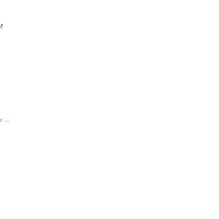
!
...