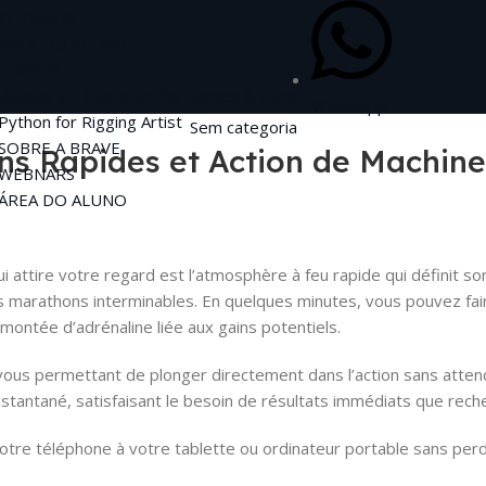
WEBNARS
ÁREA DO ALUNO
CURSOS
Rigging 3D Character for Games & Films
Whatsapp
Python for Rigging Artist
Sem categoria
SOBRE A BRAVE
ns Rapides et Action de Machine
WEBNARS
ÁREA DO ALUNO
ui attire votre regard est l’atmosphère à feu rapide qui définit s
 marathons interminables. En quelques minutes, vous pouvez fair
 montée d’adrénaline liée aux gains potentiels.
 vous permettant de plonger directement dans l’action sans atten
tantané, satisfaisant le besoin de résultats immédiats que recher
votre téléphone à votre tablette ou ordinateur portable sans per