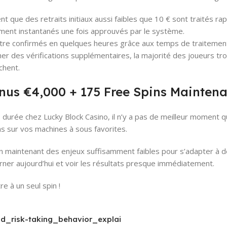
t que des retraits initiaux aussi faibles que 10 € sont traités r
lement instantanés une fois approuvés par le système.
être confirmés en quelques heures grâce aux temps de traitement 
er des vérifications supplémentaires, la majorité des joueurs tr
chent.
nus €4,000 + 175 Free Spins Maintena
te durée chez Lucky Block Casino, il n’y a pas de meilleur mome
ns sur vos machines à sous favorites.
 en maintenant des enjeux suffisamment faibles pour s’adapter à 
rner aujourd’hui et voir les résultats presque immédiatement.
e à un seul spin !
_risk-taking_behavior_explai